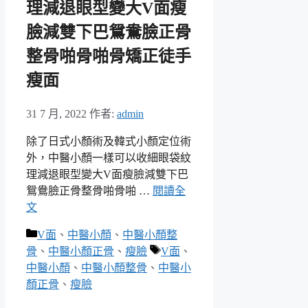
理減退眼型變大V面瘦
臉減雙下巴鴛鴦臉正骨
整骨啪骨啪骨矯正徒手
瘦面
31 7 月, 2022
作者:
admin
除了日式小顏術及韓式小顏定位術
外，中醫小顏一樣可以收細眼袋紋
理減退眼型變大V面瘦臉減雙下巴
鴛鴦臉正骨整骨啪骨啪 …
閱讀全
文
分
V面
、
中醫小顏
、
中醫小顏整
類
標
骨
、
中醫小顏正骨
、
瘦臉
V面
、
籤
中醫小顏
、
中醫小顏整骨
、
中醫小
顏正骨
、
瘦臉