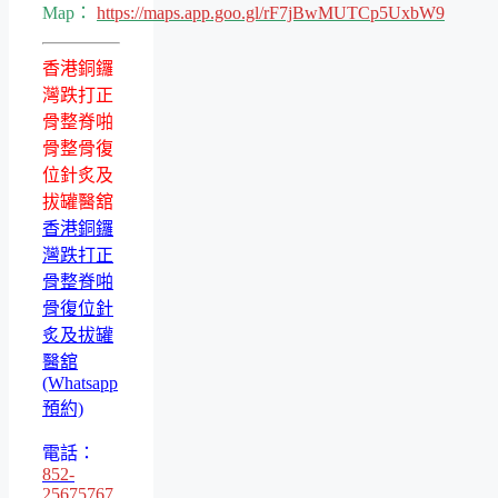
Map：
https://maps.app.goo.gl/rF7jBwMUTCp5UxbW9
香港銅鑼
灣跌打正
骨整脊啪
骨整骨復
位針炙及
拔罐醫舘
香港銅鑼
灣跌打正
骨整脊啪
骨復位針
炙及拔罐
醫舘
(Whatsapp
預約)
電話：
852-
25675767