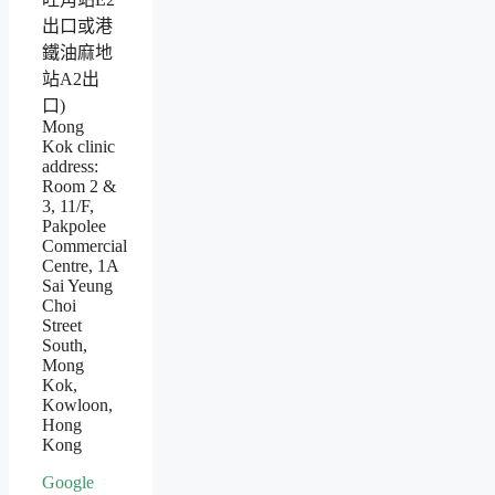
出口或港
鐵油麻地
站A2出
口)
Mong
Kok clinic
address:
Room 2 &
3, 11/F,
Pakpolee
Commercial
Centre, 1A
Sai Yeung
Choi
Street
South,
Mong
Kok,
Kowloon,
Hong
Kong
Google