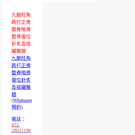
九龍旺角
跌打正骨
整脊啪骨
整骨復位
針炙及拔
罐醫舘
九龍旺角
跌打正骨
整脊啪骨
復位針炙
及拔罐醫
舘
(Whatsapp
預約)
電話：
852-
28021198