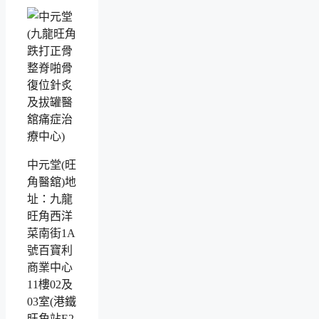
中元堂(旺
角醫舘)地
址：九龍
旺角西洋
菜南街1A
號百寶利
商業中心
11樓02及
03室(港鐵
旺角站E2