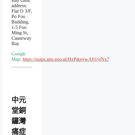
Bay clinic
address:
Flat O 3/F,
Po Foo
Building,
1-5 Foo
Ming St,
Causeway
Bay
Google
Map:
https://maps.app.goo.gl/HzPiknywAfj1yrNx7
中元
堂銅
鑼灣
痛症