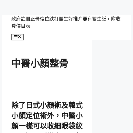
跳
政府註冊正骨復位跌打醫生好推介要有醫生紙，附收
至
費價目表
主
選
要
單
內
容
中醫小顏整骨
除了日式小顏術及韓式
小顏定位術外，中醫小
顏一樣可以收細眼袋紋