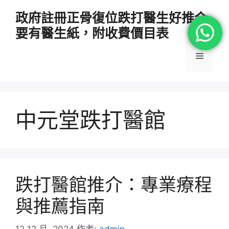
跳
政府註冊正骨復位跌打醫生好推介
至
要有醫生紙，附收費價目表
主
要
選
內
容
單
中元堂跌打醫館
跌打醫館推介：專業療程
與推薦指南
12 12 月, 2024
作者:
admin