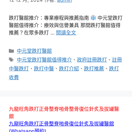
跌打醫館推介：專業療程與推薦指南
中元堂跌打
醫館值得推介：療效與信譽兼具 那間跌打醫館值得
推薦？在眾多跌打 …
閱讀全文
分
中元堂跌打醫館
類
標
中元堂跌打醫館值得推介
、
政府註冊跌打
、
註冊
籤
中醫跌打
、
跌打中醫
、
跌打介紹
、
跌打推薦
、
跌打
收費
九龍旺角跌打正骨整脊啪骨整骨復位針炙及拔罐醫
舘
九龍旺角跌打正骨整脊啪骨復位針炙及拔罐醫舘
(Whatsapp預約)