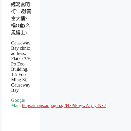
鑼灣富明
街1-5號寶
富大樓3
樓O室(么
鳳樓上)
Causeway
Bay clinic
address:
Flat O 3/F,
Po Foo
Building,
1-5 Foo
Ming St,
Causeway
Bay
Google
Map:
https://maps.app.goo.gl/HzPiknywAfj1yrNx7