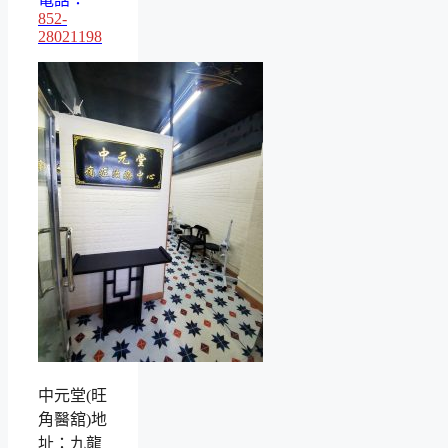
852-
28021198
中元堂(旺
角醫舘)地
址：九龍