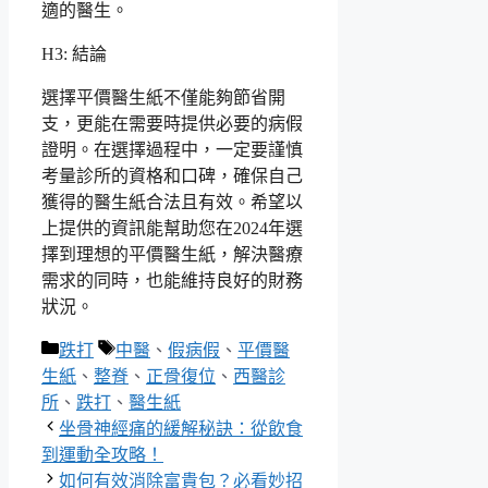
適的醫生。
H3: 結論
選擇平價醫生紙不僅能夠節省開
支，更能在需要時提供必要的病假
證明。在選擇過程中，一定要謹慎
考量診所的資格和口碑，確保自己
獲得的醫生紙合法且有效。希望以
上提供的資訊能幫助您在2024年選
擇到理想的平價醫生紙，解決醫療
需求的同時，也能維持良好的財務
狀況。
分
標
跌打
中醫
、
假病假
、
平價醫
類
籤
生紙
、
整脊
、
正骨復位
、
西醫診
所
、
跌打
、
醫生紙
坐骨神經痛的緩解秘訣：從飲食
到運動全攻略！
如何有效消除富貴包？必看妙招