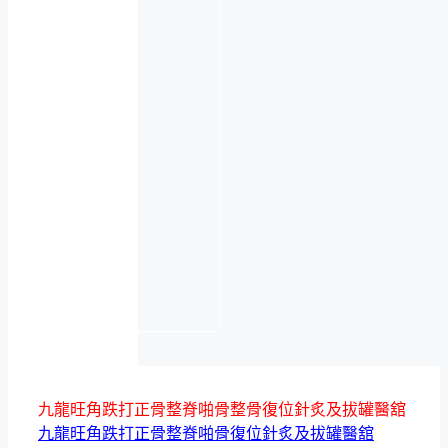
九龍旺角跌打正骨整脊啪骨整骨復位針炙及拔罐醫舘
九龍旺角跌打正骨整脊啪骨復位針炙及拔罐醫舘