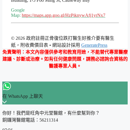
Building, 1-5 Foo Ming St, Causeway Bay
Google
Map:
https://maps.app.goo.gl/HzPiknywAfj1yrNx7
© 2026 政府註冊正骨復位跌打醫生好推介要有醫生
紙，附收費價目表
• 網站設計採用
GeneratePress
免責聲明
：本文內容僅供參考和教育用途，不能替代專業醫療
建議、診斷或治療。如有任何健康問題，請務必諮詢合資格的
醫護專業人員。
在 WhatsApp 上聊天
你好！我們是旺角中元堂醫舘，有什麼幫到你？
銅鑼灣醫舘電話：56211314