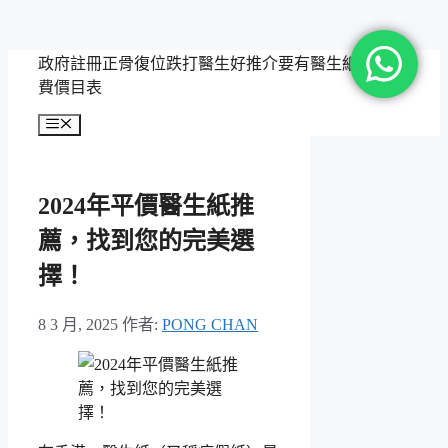
跳
政府註冊正骨復位跌打醫生好推介要有醫生紙，附收
至
費價目表
主
選
要
單
內
容
2024年平價醫生紙推
薦，找到您的完美選
擇！
8 3 月, 2025
作者:
PONG CHAN