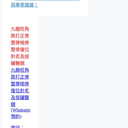
與專業建議！
九龍旺角
跌打正骨
整脊啪骨
整骨復位
針炙及拔
罐醫舘
九龍旺角
跌打正骨
整脊啪骨
復位針炙
及拔罐醫
舘
(Whatsapp
預約)
電話：