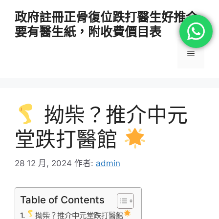
跳
政府註冊正骨復位跌打醫生好推介
至
要有醫生紙，附收費價目表
主
要
選
內
容
單
拗柴？推介中元
堂跌打醫館
28 12 月, 2024
作者:
admin
Table of Contents
拗柴？推介中元堂跌打醫館