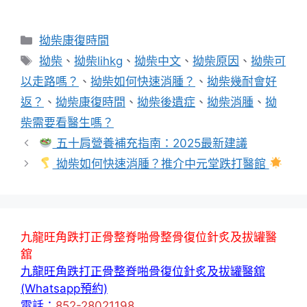
分
拗柴康復時間
類
標
拗柴
、
拗柴lihkg
、
拗柴中文
、
拗柴原因
、
拗柴可
籤
以走路嗎？
、
拗柴如何快速消腫？
、
拗柴幾耐會好
返？
、
拗柴康復時間
、
拗柴後遺症
、
拗柴消腫
、
拗
柴需要看醫生嗎？
五十肩營養補充指南：2025最新建議
拗柴如何快速消腫？推介中元堂跌打醫館
九龍旺角跌打正骨整脊啪骨整骨復位針炙及拔罐醫
舘
九龍旺角跌打正骨整脊啪骨復位針炙及拔罐醫舘
(Whatsapp預約)
電話：
852-28021198