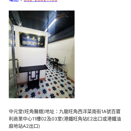
中元堂(旺角醫舘)地址：九龍旺角西洋菜南街1A號百寶
利商業中心11樓02及03室(港鐵旺角站E2出口或港鐵油
麻地站A2出口)