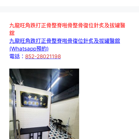
九龍旺角跌打正骨整脊啪骨整骨復位針炙及拔罐醫
舘
九龍旺角跌打正骨整脊啪骨復位針炙及拔罐醫舘
(Whatsapp預約)
電話：
852-28021198