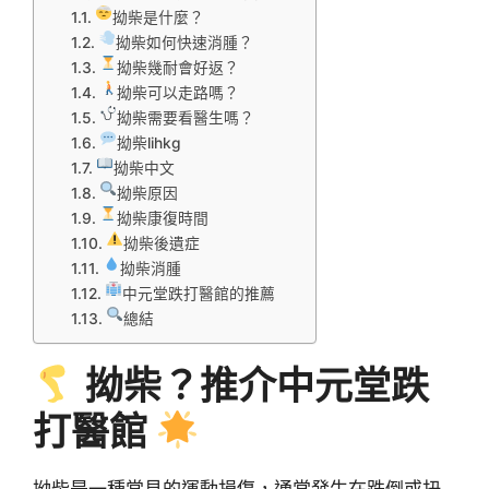
拗柴是什麼？
拗柴如何快速消腫？
拗柴幾耐會好返？
拗柴可以走路嗎？
拗柴需要看醫生嗎？
拗柴lihkg
拗柴中文
拗柴原因
拗柴康復時間
拗柴後遺症
拗柴消腫
中元堂跌打醫館的推薦
總結
拗柴？推介中元堂跌
打醫館
拗柴是一種常見的運動損傷，通常發生在跌倒或扭