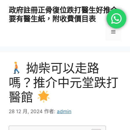
跳
政府註冊正骨復位跌打醫生好推介
至
要有醫生紙，附收費價目表
主
要
選
內
容
單
拗柴可以走路
嗎？推介中元堂跌打
醫館
28 12 月, 2024
作者:
admin