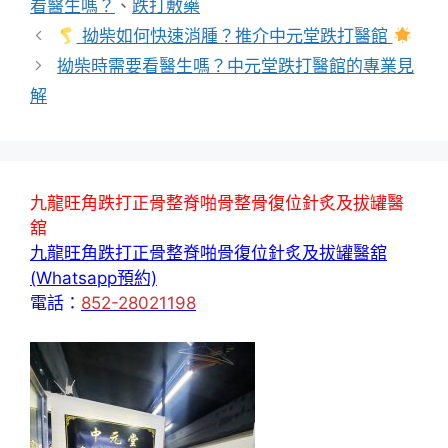
看醫生嗎？
、
跌打敷藥
拗柴如何快速消腫？推介中元堂跌打醫館
拗柴時需要看醫生嗎？中元堂跌打醫館的專業見
解
九龍旺角跌打正骨整脊啪骨整骨復位針炙及拔罐醫
舘
九龍旺角跌打正骨整脊啪骨復位針炙及拔罐醫舘
(Whatsapp預約)
電話：
852-28021198