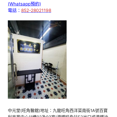
(Whatsapp預約)
電話：
852-28021198
中元堂(旺角醫舘)地址：九龍旺角西洋菜南街1A號百寶
利商業中心11樓02及03室(港鐵旺角站E2出口或港鐵油