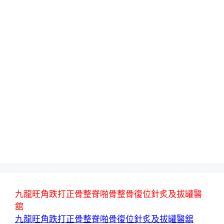
九龍旺角跌打正骨整脊啪骨整骨復位針炙及拔罐醫
舘
九龍旺角跌打正骨整脊啪骨復位針炙及拔罐醫舘