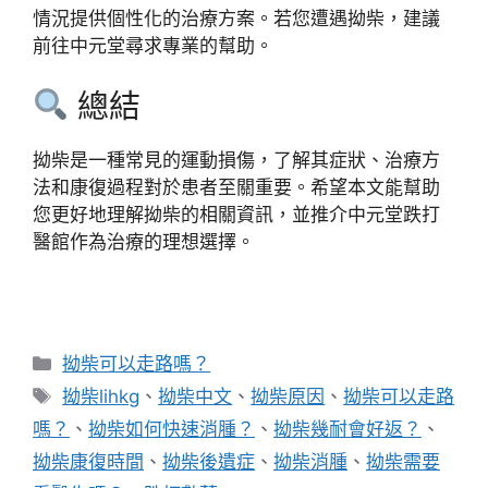
情況提供個性化的治療方案。若您遭遇拗柴，建議
前往中元堂尋求專業的幫助。
總結
拗柴是一種常見的運動損傷，了解其症狀、治療方
法和康復過程對於患者至關重要。希望本文能幫助
您更好地理解拗柴的相關資訊，並推介中元堂跌打
醫館作為治療的理想選擇。
分
拗柴可以走路嗎？
類
標
拗柴lihkg
、
拗柴中文
、
拗柴原因
、
拗柴可以走路
籤
嗎？
、
拗柴如何快速消腫？
、
拗柴幾耐會好返？
、
拗柴康復時間
、
拗柴後遺症
、
拗柴消腫
、
拗柴需要