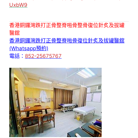
UxbW9
香港銅鑼灣跌打正骨整脊啪骨整骨復位針炙及拔罐
醫舘
香港銅鑼灣跌打正骨整脊啪骨復位針炙及拔罐醫舘
(Whatsapp預約)
電話：
852-25675767