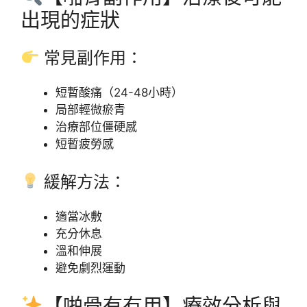
出現的症狀
常見副作用：
短暫酸痛（24-48小時）
局部輕微瘀青
治療部位僵硬感
短暫疲勞感
緩解方法：
適當冰敷
充分休息
溫和伸展
避免劇烈運動
【啪骨有冇用】療效分析與