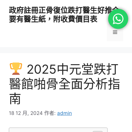
跳
政府註冊正骨復位跌打醫生好推介
至
要有醫生紙，附收費價目表
主
要
選
內
容
單
2025中元堂跌打
醫館啪骨全面分析指
南
18 12 月, 2024
作者:
admin