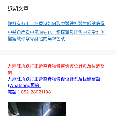
近期文章
跌打有冇用？在香港如何取中醫跌打醫生紙請病假
中醫角度看中風的先兆：銅鑼灣及旺角中元堂針灸
醫館教你察覺身體的無聲警號
九龍旺角跌打正骨整脊啪骨整骨復位針炙及拔罐醫
舘
九龍旺角跌打正骨整脊啪骨復位針炙及拔罐醫舘
(Whatsapp預約)
電話：
852-28021198