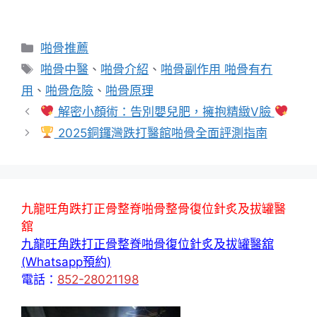
分
啪骨推薦
類
標
啪骨中醫
、
啪骨介紹
、
啪骨副作用 啪骨有冇
籤
用
、
啪骨危險
、
啪骨原理
解密小顏術：告別嬰兒肥，擁抱精緻V臉
2025銅鑼灣跌打醫館啪骨全面評測指南
九龍旺角跌打正骨整脊啪骨整骨復位針炙及拔罐醫
舘
九龍旺角跌打正骨整脊啪骨復位針炙及拔罐醫舘
(Whatsapp預約)
電話：
852-28021198