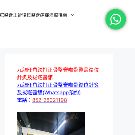
舘整脊正骨復位整脊痛症治療推薦
九龍旺角跌打正骨整脊啪骨整骨復位
針炙及拔罐醫舘
九龍旺角跌打正骨整脊啪骨復位針炙
及拔罐醫舘(Whatsapp預約)
電話：
852-28021198