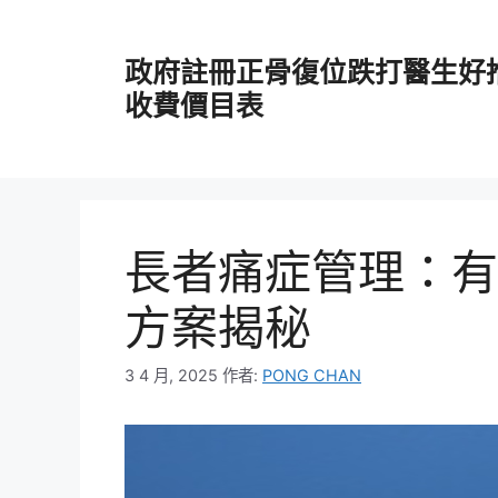
跳
至
政府註冊正骨復位跌打醫生好
主
要
收費價目表
內
容
長者痛症管理：有
方案揭秘
3 4 月, 2025
作者:
PONG CHAN