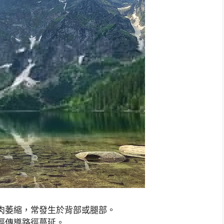
肉萎縮，常發生於背部或腿部。
經傳導路徑蔓延。