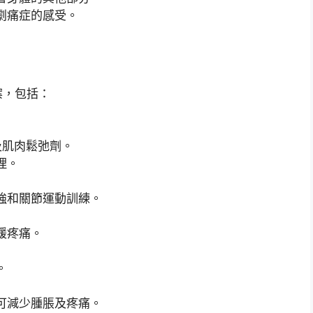
劇痛症的感受。
案，包括：
及肌肉鬆弛劑。
理。
強和關節運動訓練。
緩疼痛。
。
可減少腫脹及疼痛。