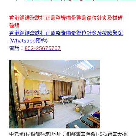
香港銅鑼灣跌打正骨整脊啪骨整骨復位針炙及拔罐
醫舘
香港銅鑼灣跌打正骨整脊啪骨復位針炙及拔罐醫舘
(Whatsapp預約)
電話：
852-25675767
中元堂(銅鑼灣醫舘)地址：銅鑼灣富明街1-5號寶富大樓