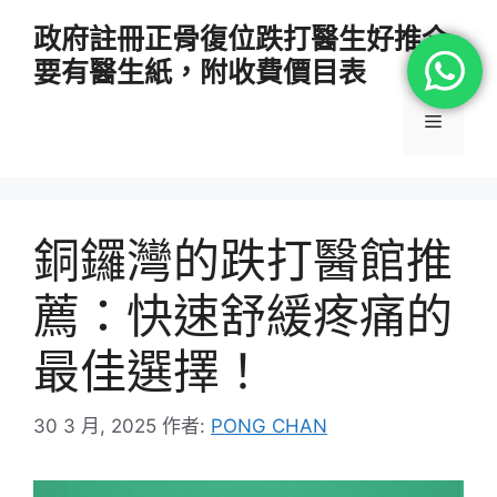
跳
政府註冊正骨復位跌打醫生好推介
至
要有醫生紙，附收費價目表
主
要
選
內
容
單
銅鑼灣的跌打醫館推
薦：快速舒緩疼痛的
最佳選擇！
30 3 月, 2025
作者:
PONG CHAN