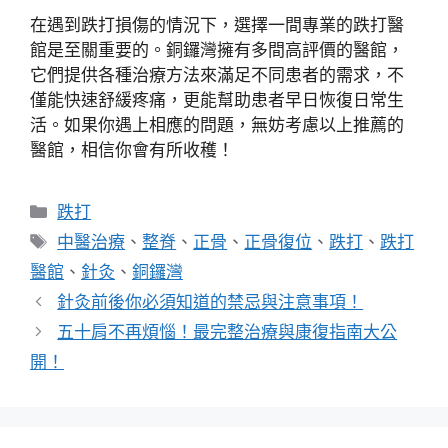
在遇到跌打損傷的情況下，選擇一間專業的跌打醫
館是至關重要的。銅鑼灣擁有多間高評價的醫館，
它們提供各種治療方法來滿足不同患者的需求，不
僅能快速舒緩疼痛，更能幫助患者早日恢復日常生
活。如果你遇上相應的問題，無妨考慮以上推薦的
醫館，相信你會有所收穫！
分
跌打
類
標
中醫治療
、
整脊
、
正骨
、
正骨復位
、
跌打
、
跌打
籤
醫館
、
針灸
、
銅鑼灣
針灸前後你必須知道的禁忌與注意事項！
五十肩不再煩惱！最完整治療與康復指南大公
開！