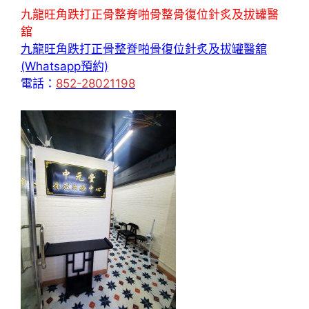
九龍旺角跌打正骨整脊啪骨整骨復位針炙及拔罐醫
舘
九龍旺角跌打正骨整脊啪骨復位針炙及拔罐醫舘
(Whatsapp預約)
電話：
852-28021198