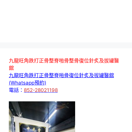
九龍旺角跌打正骨整脊啪骨整骨復位針炙及拔罐醫
舘
九龍旺角跌打正骨整脊啪骨復位針炙及拔罐醫舘
(Whatsapp預約)
電話：
852-28021198