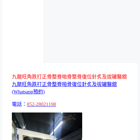
九龍旺角跌打正骨整脊啪骨整骨復位針炙及拔罐醫舘
九龍旺角跌打正骨整脊啪骨復位針炙及拔罐醫舘
(Whatsapp預約)
電話：
852-28021198