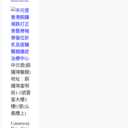
中元堂(銅
鑼灣醫舘)
地址：銅
鑼灣富明
街1-5號寶
富大樓3
樓O室(么
鳳樓上)
Causeway