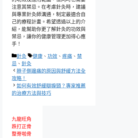
注意其禁忌。在考慮針灸時，建議
與專業針灸師溝通，制定最適合自
己的療程計畫。希望透過以上的介
紹，能幫助你更了解針灸的功效與
禁忌，讓你的健康管理更加得心應
手！
分
標
針灸
健康
、
功效
、
疼痛
、
禁
類
籤
忌
、
針灸
脖子側邊痛的原因與舒緩方法全
攻略！
如何有效舒緩瞓捩頸？專家推薦
的治療方法與技巧
九龍旺角
跌打正骨
整脊啪骨