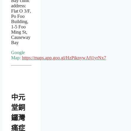
Bay clinic
address:
Flat O 3/F,
Po Foo
Building,
1-5 Foo
Ming St,
Causeway
Bay
Google
Map:
https://maps.app.goo.gl/HzPiknywAfj1yrNx7
中元
堂銅
鑼灣
痛症