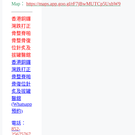
Map：
https://maps.app.goo.gl/rF7jBwMUTCp5UxbW9
香港銅鑼
灣跌打正
骨整脊啪
骨整骨復
位針炙及
拔罐醫舘
香港銅鑼
灣跌打正
骨整脊啪
骨復位針
炙及拔罐
醫舘
(Whatsapp
預約)
電話：
852-
25675767