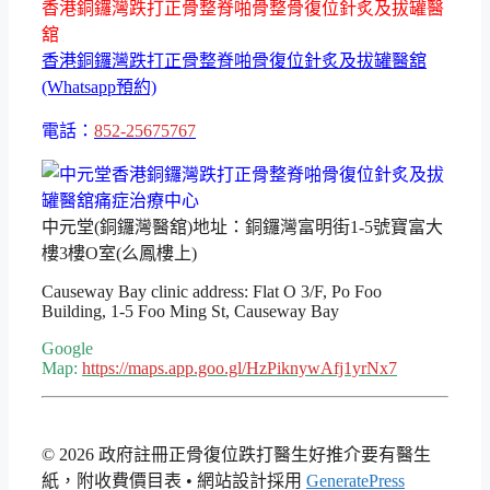
香港銅鑼灣跌打正骨整脊啪骨整骨復位針炙及拔罐醫
舘
香港銅鑼灣跌打正骨整脊啪骨復位針炙及拔罐醫舘
(Whatsapp預約)
電話：
852-25675767
中元堂(銅鑼灣醫舘)地址：銅鑼灣富明街1-5號寶富大
樓3樓O室(么鳳樓上)
Causeway Bay clinic address: Flat O 3/F, Po Foo
Building, 1-5 Foo Ming St, Causeway Bay
Google
Map:
https://maps.app.goo.gl/HzPiknywAfj1yrNx7
© 2026 政府註冊正骨復位跌打醫生好推介要有醫生
紙，附收費價目表
• 網站設計採用
GeneratePress