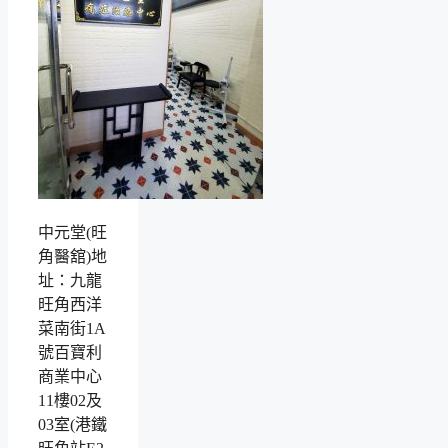
中元堂(旺
角醫舘)地
址：九龍
旺角西洋
菜南街1A
號百寶利
商業中心
11樓02及
03室(港鐵