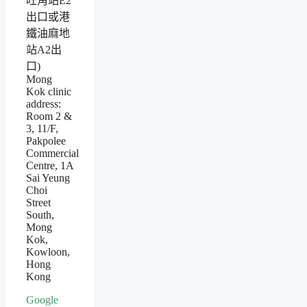
旺角站E2
出口或港
鐵油麻地
站A2出
口)
Mong
Kok clinic
address:
Room 2 &
3, 11/F,
Pakpolee
Commercial
Centre, 1A
Sai Yeung
Choi
Street
South,
Mong
Kok,
Kowloon,
Hong
Kong
Google