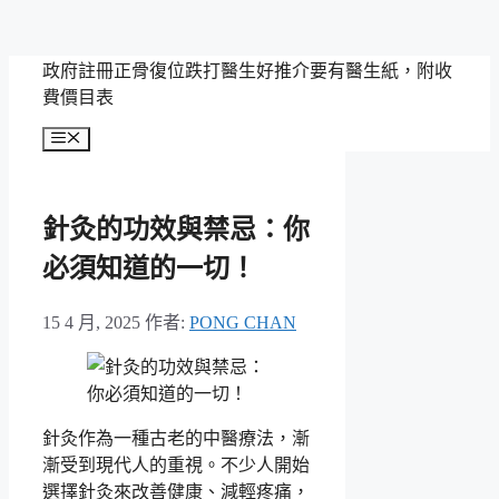
跳
政府註冊正骨復位跌打醫生好推介要有醫生紙，附收
至
費價目表
主
選
要
單
內
容
針灸的功效與禁忌：你
必須知道的一切！
15 4 月, 2025
作者:
PONG CHAN
針灸作為一種古老的中醫療法，漸
漸受到現代人的重視。不少人開始
選擇針灸來改善健康、減輕疼痛，