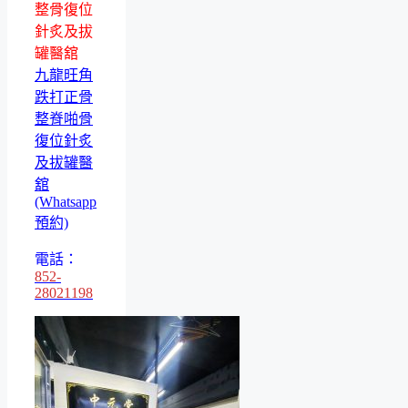
整骨復位
針炙及拔
罐醫舘
九龍旺角
跌打正骨
整脊啪骨
復位針炙
及拔罐醫
舘
(Whatsapp
預約)
電話：
852-
28021198