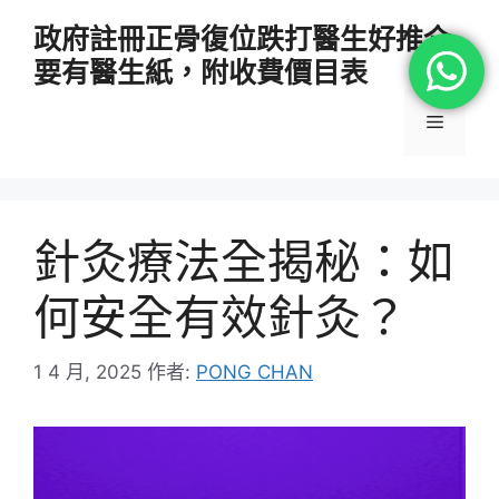
跳
政府註冊正骨復位跌打醫生好推介
至
要有醫生紙，附收費價目表
主
要
選
內
容
單
針灸療法全揭秘：如
何安全有效針灸？
1 4 月, 2025
作者:
PONG CHAN