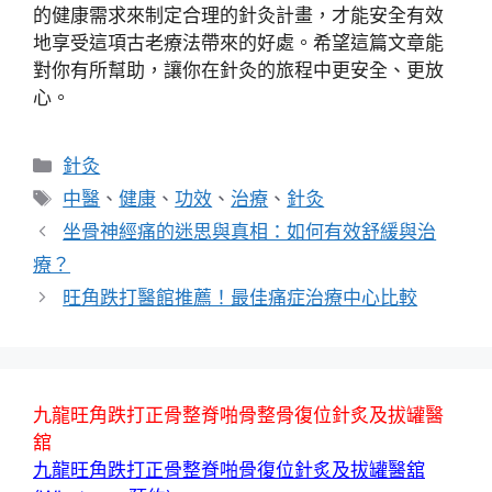
的健康需求來制定合理的針灸計畫，才能安全有效
地享受這項古老療法帶來的好處。希望這篇文章能
對你有所幫助，讓你在針灸的旅程中更安全、更放
心。
分
針灸
類
標
中醫
、
健康
、
功效
、
治療
、
針灸
籤
坐骨神經痛的迷思與真相：如何有效舒緩與治
療？
旺角跌打醫館推薦！最佳痛症治療中心比較
九龍旺角跌打正骨整脊啪骨整骨復位針炙及拔罐醫
舘
九龍旺角跌打正骨整脊啪骨復位針炙及拔罐醫舘