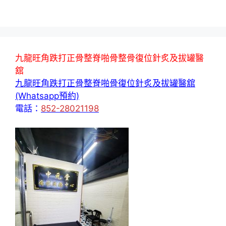
九龍旺角跌打正骨整脊啪骨整骨復位針炙及拔罐醫
舘
九龍旺角跌打正骨整脊啪骨復位針炙及拔罐醫舘
(Whatsapp預約)
電話：
852-28021198