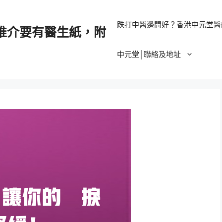
跌打中醫邊間好？香港中元堂醫
推介要有醫生紙，附
中元堂│聯絡及地址