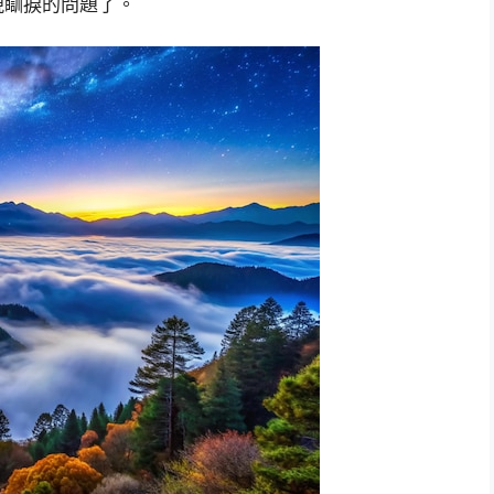
現瞓捩的問題了。