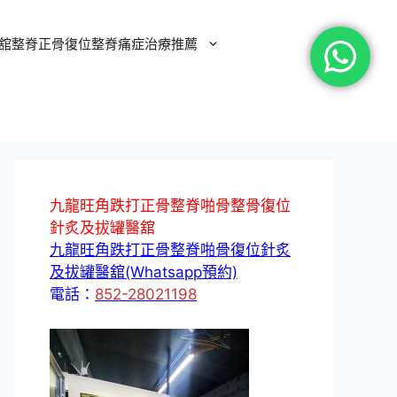
舘整脊正骨復位整脊痛症治療推薦
九龍旺角跌打正骨整脊啪骨整骨復位
針炙及拔罐醫舘
九龍旺角跌打正骨整脊啪骨復位針炙
及拔罐醫舘(Whatsapp預約)
電話：
852-28021198