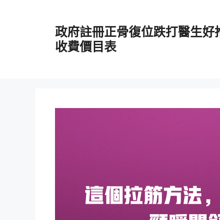
跳
至
政府註冊正骨復位跌打醫生好
主
要
收費價目表
內
容