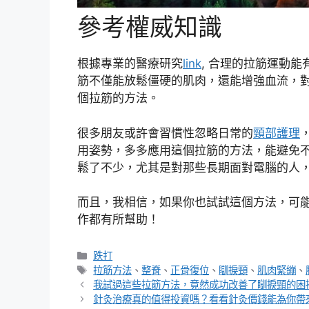
參考權威知識
根據專業的醫療研究
link
, 合理的拉筋運動
筋不僅能放鬆僵硬的肌肉，還能增強血流，
個拉筋的方法。
很多朋友或許會習慣性忽略日常的
頸部護理
用姿勢，多多應用這個拉筋的方法，能避免
鬆了不少，尤其是對那些長期面對電腦的人
而且，我相信，如果你也試試這個方法，可
作都有所幫助！
分
跌打
類
標
拉筋方法
、
整脊
、
正骨復位
、
瞓捩頸
、
肌肉緊繃
、
籤
我試過這些拉筋方法，竟然成功改善了瞓捩頸的困
針灸治療真的值得投資嗎？看看針灸價錢能為你帶