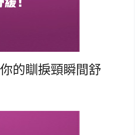
你的瞓捩頸瞬間舒