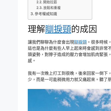
開始拉筋
放鬆和重複
參考權威知識
理解
瞓捩頸
的成因
讓我們聊聊為什麼會出現
瞓捩頸
。很多時候
這也是為什麼有些人早上起來時會感到非常
頭姿勢，對脖子造成的壓力會增加肌肉緊張
感。
我有一次晚上打工到很晚，後來回家一倒下
少，而是一可能稍微用力就又痛起來。聽了