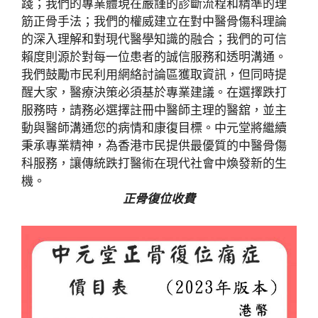
踐；我們的
專業
體現在嚴謹的診斷流程和精準的理
筋正骨手法；我們的
權威
建立在對中醫骨傷科理論
的深入理解和對現代醫學知識的融合；我們的
可信
賴度
則源於對每一位患者的
誠信服務
和
透明溝通
。
我們鼓勵市民利用網絡討論區獲取資訊，但同時提
醒大家，
醫療決策必須基於專業建議
。在選擇跌打
服務時，請務必選擇
註冊中醫師
主理的醫舘，並主
動與醫師溝通您的病情和康復目標。
中元堂
將繼續
秉承專業精神，為香港市民提供最優質的中醫骨傷
科服務，讓傳統跌打醫術在現代社會中煥發新的生
機。
正骨復位收費