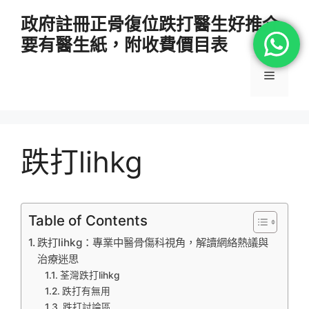
跳
政府註冊正骨復位跌打醫生好推介
至
要有醫生紙，附收費價目表
主
要
選
內
容
單
跌打lihkg
Table of Contents
跌打lihkg：專業中醫骨傷科視角，解讀網絡熱議與
治療迷思
荃灣跌打lihkg
跌打有無用
跌打討論區