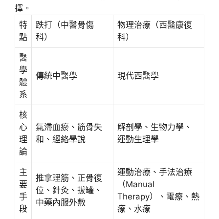
擇。
特
跌打（中醫骨傷
物理治療（西醫康復
點
科）
科）
醫
學
傳統中醫學
現代西醫學
體
系
核
心
氣滯血瘀、筋骨失
解剖學、生物力學、
理
和、經絡學說
運動生理學
論
主
運動治療、手法治療
推拿理筋、正骨復
要
（Manual
位、針灸、拔罐、
手
Therapy）、電療、熱
中藥內服外敷
段
療、水療