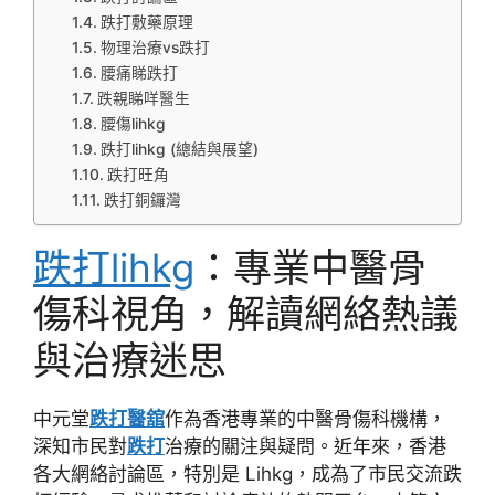
跌打敷藥原理
物理治療vs跌打
腰痛睇跌打
跌親睇咩醫生
腰傷lihkg
跌打lihkg (總結與展望)
跌打旺角
跌打銅鑼灣
跌打lihkg
：專業中醫骨
傷科視角，解讀網絡熱議
與治療迷思
中元堂
跌打醫舘
作為香港專業的中醫骨傷科機構，
深知市民對
跌打
治療的關注與疑問。近年來，香港
各大網絡討論區，特別是
Lihkg
，成為了市民交流跌