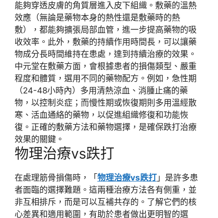
能夠穿透皮膚的角質層進入皮下組織。敷藥的
溫熱
效應
（無論是藥物本身的熱性還是敷藥時的熱
敷），都能夠
擴張局部血管
，進一步提高藥物的吸
收效率。此外，敷藥的
持續作用時間長
，可以讓藥
物成分長時間維持在患處，達到
持續治療
的效果。
中元堂
在敷藥方面，會根據患者的
損傷類型、嚴重
程度
和
體質
，選用不同的藥物配方。例如，急性期
（24-48小時內）多用
清熱涼血、消腫止痛
的藥
物，以控制炎症；而慢性期或恢復期則多用
溫經散
寒、活血通絡
的藥物，以促進組織修復和功能恢
復。正確的敷藥方法和藥物選擇，是確保跌打治療
效果的關鍵。
物理治療vs跌打
在處理筋骨損傷時，「
物理治療vs跌打
」是許多患
者面臨的選擇難題。這兩種治療方法各有側重，並
非互相排斥，而是可以
互補共存
的。了解它們的
核
心差異
和
適用範圍
，有助於患者做出更明智的選