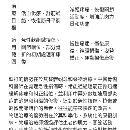
治
減輕疼痛、恢復關節
療
活血化瘀、舒筋通
活動度、增強肌肉力
目
絡、恢復筋骨平衡
量和功能
標
適
急性軟組織損傷、
慢性痛症、術後康
用
關節錯位、部分骨
復、神經損傷、姿勢
範
折的初期處理和康
矯正、運動損傷康復
圍
復
跌打
的優勢在於其
整體觀念
和
藥物治療
。中醫骨傷
科醫師在處理急性損傷時，常能通過
理筋正骨
迅速
緩解疼痛和糾正錯位，並利用
中藥外敷
加速局部炎
症的消退和組織的修復。這對於
急性扭傷、拉傷
或
輕微關節錯位
的患者，往往能帶來快速的改善。
物理治療
的優勢則在於其
科學化、系統化
的康復訓
練。物理治療師通過
評估
患者的
肌力、關節活動
度、步態
等，設計個性化的
運動處方
。這對於
慢性