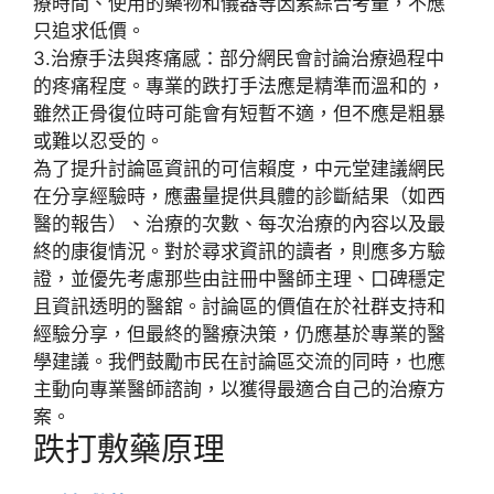
療時間、使用的藥物
和
儀器
等因素綜合考量，不應
只追求低價。
3.
治療手法與疼痛感
：部分網民會討論治療過程中
的疼痛程度。專業的跌打手法應是
精準而溫和
的，
雖然正骨復位時可能會有短暫不適，但不應是
粗暴
或難以忍受
的。
為了提升討論區資訊的
可信賴度
，
中元堂
建議網民
在分享經驗時，應盡量提供
具體的診斷結果
（如西
醫的報告）、
治療的次數
、
每次治療的內容
以及
最
終的康復情況
。對於尋求資訊的讀者，則應
多方驗
證
，並優先考慮那些由
註冊中醫師
主理、
口碑穩定
且
資訊透明
的醫舘。討論區的價值在於
社群支持
和
經驗分享
，但最終的醫療決策，仍應基於
專業的醫
學建議
。我們鼓勵市民在討論區交流的同時，也應
主動向專業醫師諮詢，以獲得最適合自己的治療方
案。
跌打敷藥原理