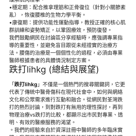
•
穩定期
：配合
推拿理筋
和
正骨復位
（針對小關節紊
亂），恢復腰椎的生物力學平衡。
•
康復期
：提供
功能性運動指導
，教授正確的
核心肌
群訓練
和
姿勢矯正
，以鞏固療效，預防復發。
我們鼓勵網民在討論區分享經驗時，應強調
專業指
導
的重要性，並避免盲目跟從未經證實的治療方
法。
腰傷
的治療是一個
個性化
的過程，必須由專業
醫師根據患者的具體情況制定方案。
跌打lihkg (總結與展望)
「
跌打lihkg
」不僅是一個熱門的搜尋關鍵詞，它更
代表了
傳統中醫骨傷科
在現代社會中，如何與
網絡
文化
和
公眾需求
進行互動和融合。從網民對
荃灣跌
打
的熱烈討論，到對
跌打有無用
的理性探討，再到
物理治療vs跌打
的比較，都顯示出市民對
專業、透
明、有效
的醫療服務的渴望。
。我們的
經驗
來自於資深註冊中醫師的多年臨床實