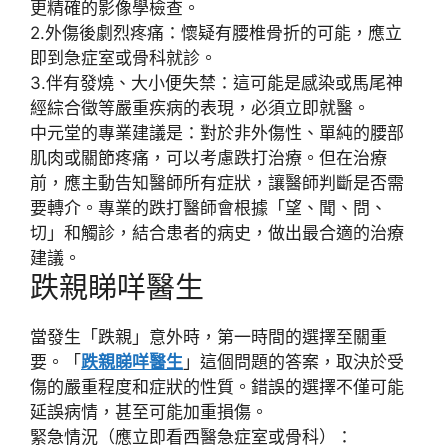
更精確的影像學檢查。
2.
外傷後劇烈疼痛
：懷疑有
腰椎骨折
的可能，應立
即到急症室或骨科就診。
3.
伴有發燒、大小便失禁
：這可能是
感染
或
馬尾神
經綜合徵
等嚴重疾病的表現，必須立即就醫。
中元堂
的專業建議是：對於
非外傷性、單純的腰部
肌肉或關節疼痛
，可以考慮跌打治療。但在治療
前，應主動告知醫師所有症狀，讓醫師判斷是否需
要轉介。專業的跌打醫師會根據「
望、聞、問、
切
」和
觸診
，結合患者的病史，做出最合適的治療
建議。
跌親睇咩醫生
當發生「
跌親
」意外時，第一時間的選擇至關重
要。「
跌親睇咩醫生
」這個問題的答案，取決於
受
傷的嚴重程度
和
症狀的性質
。錯誤的選擇不僅可能
延誤病情，甚至可能加重損傷。
緊急情況（應立即看西醫急症室或骨科）
：