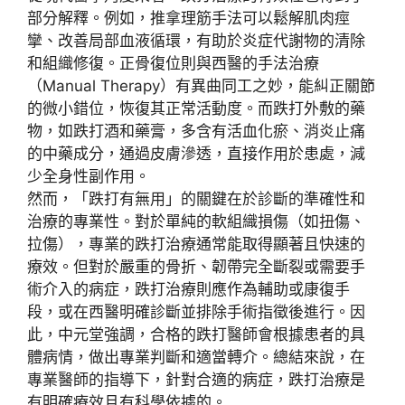
部分解釋。例如，
推拿理筋
手法可以
鬆解肌肉痙
攣
、
改善局部血液循環
，有助於炎症代謝物的清除
和組織修復。
正骨復位
則與西醫的
手法治療
（Manual Therapy）有異曲同工之妙，能糾正關節
的微小錯位，恢復其正常活動度。而跌打外敷的藥
物，如
跌打酒
和
藥膏
，多含有
活血化瘀、消炎止痛
的中藥成分，通過皮膚滲透，直接作用於患處，減
少全身性副作用。
然而，「
跌打有無用
」的關鍵在於
診斷的準確性
和
治療的專業性
。對於
單純的軟組織損傷
（如扭傷、
拉傷），專業的跌打治療通常能取得顯著且快速的
療效。但對於
嚴重的骨折、韌帶完全斷裂
或
需要手
術介入
的病症，跌打治療則應作為輔助或康復手
段，或在西醫明確診斷並排除手術指徵後進行。因
此，
中元堂
強調，合格的跌打醫師會根據患者的具
體病情，做出
專業判斷
和
適當轉介
。總結來說，在
專業醫師的指導下，針對合適的病症，跌打治療是
有明確療效
且
有科學依據
的。