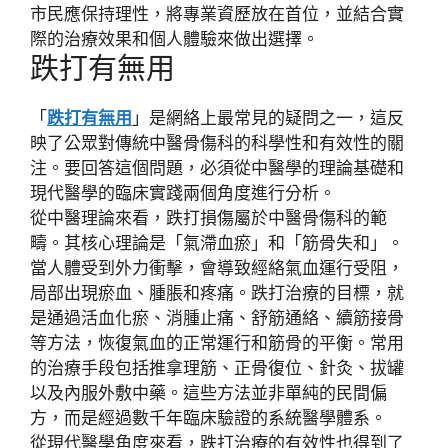
市民應保持理性，將
專業資歷
放在首位，並結合
實
際的治療效果
和
個人體驗
來做出選擇。
跌打有無用
「
跌打有無用
」是網絡上最常見的疑問之一，這反
映了公眾對傳統中醫骨傷科的
科學性
和
有效性
的關
注。要回答這個問題，必須從中醫學的理論基礎和
現代醫學的臨床實踐兩個角度進行分析。
從中醫理論來看，跌打損傷屬於
中醫骨傷科
的範
疇。其核心理論是「
氣滯血瘀
」和「
筋骨失和
」。
當人體受到外力衝擊，會導致經絡氣血運行受阻，
局部出現瘀血、腫脹和疼痛。跌打治療的目標，就
是通過
活血化瘀、消腫止痛、舒筋通絡、續筋接骨
等方法，恢復氣血的正常運行和筋骨的平衡。常用
的治療手段包括
推拿理筋、正骨復位、針灸、拔罐
以及
內服外敷中藥
。這些方法並非單純的民間偏
方，而是經過數千年臨床驗證的系統醫學體系。
從現代醫學角度來看，跌打治療的有效性也得到了