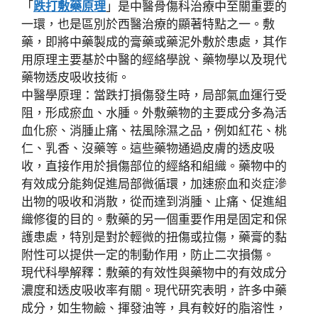
「
跌打敷藥原理
」是中醫骨傷科治療中至關重要的
一環，也是區別於西醫治療的顯著特點之一。敷
藥，即將中藥製成的膏藥或藥泥外敷於患處，其作
用原理主要基於
中醫的經絡學說、藥物學
以及
現代
藥物透皮吸收技術
。
中醫學原理
：當跌打損傷發生時，局部氣血運行受
阻，形成瘀血、水腫。外敷藥物的主要成分多為
活
血化瘀、消腫止痛、祛風除濕
之品，例如
紅花、桃
仁、乳香、沒藥
等。這些藥物通過皮膚的
透皮吸
收
，直接作用於損傷部位的經絡和組織。藥物中的
有效成分能夠
促進局部微循環
，加速瘀血和炎症滲
出物的吸收和消散，從而達到
消腫、止痛、促進組
織修復
的目的。敷藥的另一個重要作用是
固定和保
護
患處，特別是對於輕微的扭傷或拉傷，藥膏的黏
附性可以提供一定的
制動作用
，防止二次損傷。
現代科學解釋
：敷藥的有效性與藥物中的
有效成分
濃度
和
透皮吸收率
有關。現代研究表明，許多中藥
成分，如生物鹼、揮發油等，具有較好的
脂溶性
，