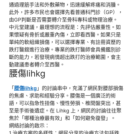
通過
理筋手法
和
外敷藥物
，迅速緩解疼痛和消腫。
此外，許多市民也會選擇先看
普通科門診
（GP），
由GP判斷是否需要轉介至
骨科專科
或
物理治療
。
中元堂
建議，最理想的流程是：
先評估嚴重性
。如
果懷疑有骨折或嚴重內傷，
立即看西醫
。如果只是
單純的軟組織損傷，可以選擇
專業、有註冊資歷
的
跌打醫舘進行治療。專業的跌打醫師會具備
鑑別診
斷
的能力，若發現病情超出跌打的治療範圍，會主
動建議患者轉介至西醫。
腰傷lihkg
「
腰傷lihkg
」的討論串中，充滿了網民對
腰部損傷
的焦慮、求助和經驗分享。腰傷是一個廣泛的術
語，可以指
急性扭傷、慢性勞損、椎間盤突出
，甚
至是
手術後遺症
。在
Lihkg
上，網民的討論往往聚
焦於「
哪種治療最有效
」和「
如何避免復發
」。
網絡討論的啟示
：
1.
治療方案的多樣性
：網民分享的治療方法包括
跌