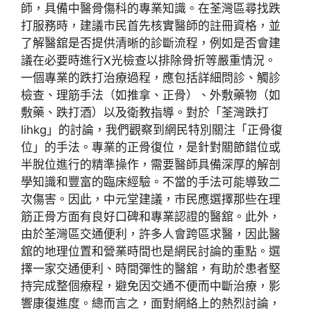
師
，具備中醫骨傷科的專業知識。在荃灣區尋找跌
打服務時，建議市民首先核實醫師的註冊資格，並
了解醫舘是否提供
清晰的診斷流程
，例如是否會建
議在必要時進行X光檢查以排除骨折等嚴重情況。
一個專業的跌打治療過程，應包括
詳細問診
、
觸診
檢查
、
理筋手法
（如推拿、正骨）、
外敷藥物
（如
敷藥、跌打酒）以及
衛教指導
。對於「
荃灣跌打
lihkg
」的討論，我們觀察到網民特別關注「
正骨復
位
」的手法。專業的正骨復位，是針對關節錯位或
半脫位進行的精準操作，需要醫師具備深厚的解剖
學知識和豐富的臨床經驗。不當的手法可能導致二
次傷害。因此，
中元堂
建議，市民應選擇那些在
理
筋正骨
方面有良好口碑和專業認證的醫舘。此外，
由於荃灣區交通便利，許多人會跨區求醫，因此醫
舘的
地理位置
和
營業時間
也是網民討論的重點。選
擇一家交通便利、時間彈性的醫舘，有助於患者堅
持完成整個療程，避免因交通不便而中斷治療，影
響康復進度。總而言之，面對網絡上的熱烈討論，