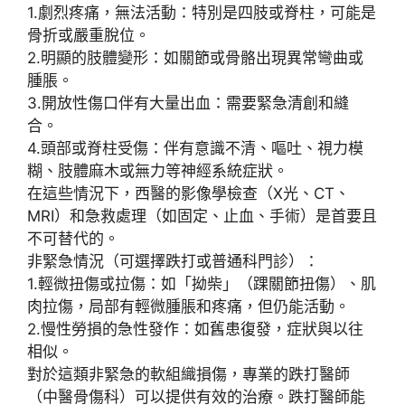
1.
劇烈疼痛，無法活動
：特別是四肢或脊柱，可能是
骨折
或
嚴重脫位
。
2.
明顯的肢體變形
：如關節或骨骼出現異常彎曲或
腫脹。
3.
開放性傷口伴有大量出血
：需要緊急清創和縫
合。
4.
頭部或脊柱受傷
：伴有意識不清、嘔吐、視力模
糊、肢體麻木或無力等神經系統症狀。
在這些情況下，西醫的
影像學檢查
（X光、CT、
MRI）和
急救處理
（如固定、止血、手術）是首要且
不可替代的。
非緊急情況（可選擇跌打或普通科門診）
：
1.
輕微扭傷或拉傷
：如「拗柴」（踝關節扭傷）、肌
肉拉傷，局部有輕微腫脹和疼痛，但仍能活動。
2.
慢性勞損的急性發作
：如舊患復發，症狀與以往
相似。
對於這類非緊急的軟組織損傷，專業的
跌打醫師
（中醫骨傷科）可以提供有效的治療。跌打醫師能