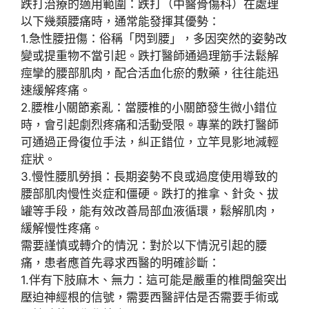
跌打治療的適用範圍
：跌打（中醫骨傷科）在處理
以下幾類腰痛時，通常能發揮其優勢：
1.
急性腰扭傷
：俗稱「閃到腰」，多因突然的姿勢改
變或提重物不當引起。跌打醫師通過
理筋手法
鬆解
痙攣的腰部肌肉，配合
活血化瘀
的敷藥，往往能迅
速緩解疼痛。
2.
腰椎小關節紊亂
：當腰椎的小關節發生微小錯位
時，會引起劇烈疼痛和活動受限。專業的跌打醫師
可通過
正骨復位
手法，糾正錯位，立竿見影地減輕
症狀。
3.
慢性腰肌勞損
：長期姿勢不良或過度使用導致的
腰部肌肉慢性炎症和僵硬。跌打的
推拿、針灸、拔
罐
等手段，能有效改善局部血液循環，鬆解肌肉，
緩解慢性疼痛。
需要謹慎或轉介的情況
：對於以下情況引起的腰
痛，患者應首先尋求西醫的
明確診斷
：
1.
伴有下肢麻木、無力
：這可能是
嚴重的椎間盤突出
壓迫神經根的信號，需要西醫評估是否需要手術或