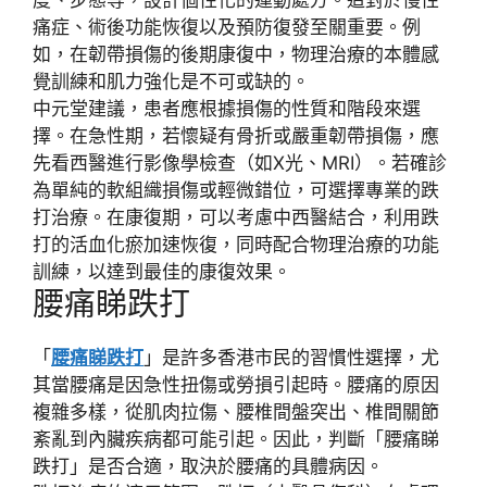
痛症、術後功能恢復
以及
預防復發
至關重要。例
如，在韌帶損傷的後期康復中，物理治療的
本體感
覺訓練
和
肌力強化
是不可或缺的。
中元堂
建議，患者應根據
損傷的性質和階段
來選
擇。在
急性期
，若懷疑有骨折或嚴重韌帶損傷，應
先看西醫進行
影像學檢查
（如X光、MRI）。若確診
為單純的軟組織損傷或輕微錯位，可選擇專業的
跌
打治療
。在
康復期
，可以考慮
中西醫結合
，利用跌
打的活血化瘀加速恢復，同時配合物理治療的
功能
訓練
，以達到最佳的康復效果。
腰痛睇跌打
「
腰痛睇跌打
」是許多香港市民的習慣性選擇，尤
其當腰痛是因
急性扭傷
或
勞損
引起時。腰痛的原因
複雜多樣，從
肌肉拉傷、腰椎間盤突出、椎間關節
紊亂
到
內臟疾病
都可能引起。因此，判斷「
腰痛睇
跌打
」是否合適，取決於腰痛的
具體病因
。