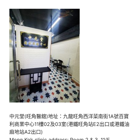
中元堂(旺角醫舘)地址：九龍旺角西洋菜南街1A號百寶
利商業中心11樓02及03室(港鐵旺角站E2出口或港鐵油
麻地站A2出口)
Mong Kok clinic address: Room 2 & 3, 11/F,