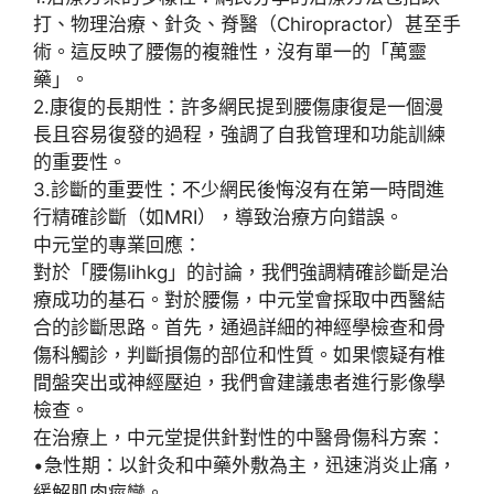
打、物理治療、針灸、脊醫
（Chiropractor）甚至
手
術
。這反映了腰傷的複雜性，沒有單一的「萬靈
藥」。
2.
康復的長期性
：許多網民提到腰傷康復是一個
漫
長且容易復發
的過程，強調了
自我管理
和
功能訓練
的重要性。
3.
診斷的重要性
：不少網民後悔沒有在第一時間進
行
精確診斷
（如MRI），導致治療方向錯誤。
中元堂
的專業回應：
對於「
腰傷lihkg
」的討論，我們強調
精確診斷
是治
療成功的基石。對於腰傷，
中元堂
會採取
中西醫結
合
的診斷思路。首先，通過詳細的
神經學檢查
和
骨
傷科觸診
，判斷損傷的部位和性質。如果懷疑有
椎
間盤突出
或
神經壓迫
，我們會建議患者進行
影像學
檢查
。
在治療上，
中元堂
提供針對性的中醫骨傷科方案：
•
急性期
：以
針灸
和
中藥外敷
為主，迅速消炎止痛，
緩解肌肉痙攣。