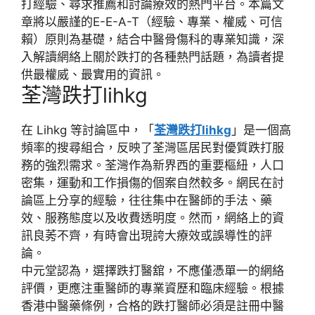
打經驗、尋求推薦和討論療效的熱門平台。本篇文
章將以嚴謹的
E-E-A-T
（經驗、專業、權威、可信
賴）原則為基礎，結合中醫骨傷科的專業知識，深
入解讀網絡上關於跌打的各種熱門話題，為讀者提
供最權威、最實用的資訊。
荃灣跌打lihkg
在
Lihkg
等討論區中，「
荃灣跌打lihkg
」是一個高
頻率的搜尋組合，反映了荃灣區居民對優質跌打服
務的強烈需求。荃灣作為新界西的重要樞紐，人口
密集，運動和工作損傷的個案自然較多。網民在討
論區上分享的經驗，往往集中在醫師的
手法、藥
效、服務態度
以及
收費透明度
。然而，網絡上的資
訊良莠不齊，有時會出現誇大療效或誤導性的評
論。
中元堂
認為，選擇跌打醫舘，不應僅憑單一的網絡
評價，更應注重醫師的
專業資歷
和
臨床經驗
。根據
香港中醫藥條例，合格的跌打醫師必須是
註冊中醫