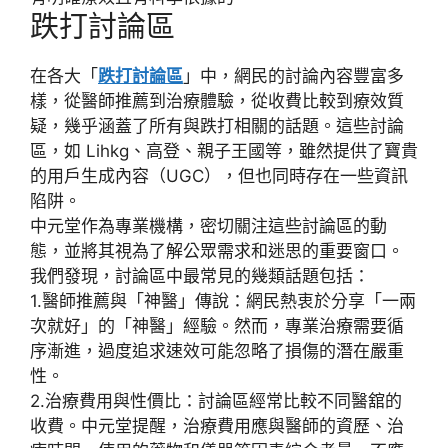
跌打討論區
在各大「
跌打討論區
」中，網民的討論內容豐富多
樣，從
醫師推薦
到
治療體驗
，從
收費比較
到
療效質
疑
，幾乎涵蓋了所有與跌打相關的話題。這些討論
區，如
Lihkg
、
高登
、
親子王國
等，雖然提供了寶貴
的
用戶生成內容
（UGC），但也同時存在一些資訊
陷阱。
中元堂
作為專業機構，密切關注這些討論區的動
態，並將其視為了解公眾需求和迷思的重要窗口。
我們發現，討論區中最常見的幾類話題包括：
1.
醫師推薦與「神醫」傳說
：網民熱衷於分享「一兩
次就好」的「神醫」經驗。然而，專業治療需要
循
序漸進
，過度追求速效可能忽略了損傷的
潛在嚴重
性
。
2.
治療費用與性價比
：討論區經常比較不同醫舘的
收費。
中元堂
提醒，治療費用應與醫師的
資歷、治