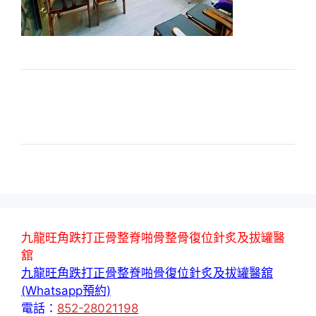
九龍旺角跌打正骨整脊啪骨整骨復位針炙及拔罐醫
舘
九龍旺角跌打正骨整脊啪骨復位針炙及拔罐醫舘
(Whatsapp預約)
電話：
852-28021198