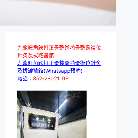
九龍旺角跌打正骨整脊啪骨整骨復位
針炙及拔罐醫舘
九龍旺角跌打正骨整脊啪骨復位針炙
及拔罐醫舘(Whatsapp預約)
電話：
852-28021198