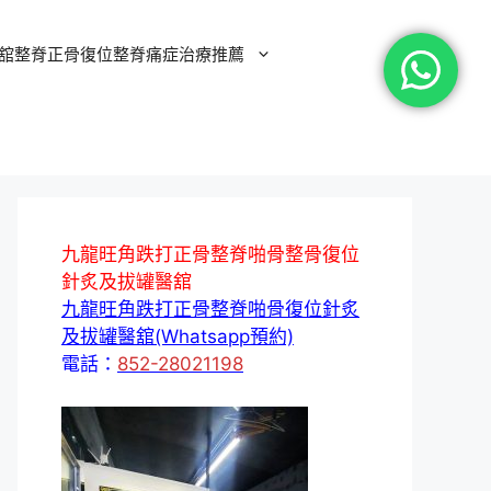
舘整脊正骨復位整脊痛症治療推薦
九龍旺角跌打正骨整脊啪骨整骨復位
針炙及拔罐醫舘
九龍旺角跌打正骨整脊啪骨復位針炙
及拔罐醫舘(Whatsapp預約)
電話：
852-28021198