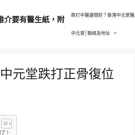
跌打中醫邊間好？香港中元堂醫
推介要有醫生紙，附
中元堂│聯絡及地址
中元堂跌打正骨復位
對了！