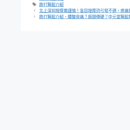
類
標
跌打醫館介紹
籤
北上深圳按摩需謹慎！盲目按摩恐引發不適，疼痛
跌打醫館介紹，腰酸背痛？肩頸僵硬？中元堂醫館