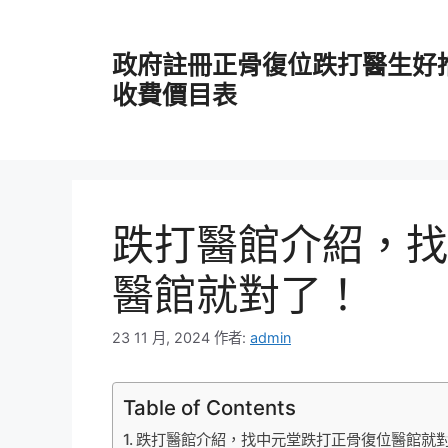
跳
至
政府註冊正骨復位跌打醫生好
主
要
收費價目表
內
容
跌打醫館介紹，找
醫館就對了！
23 11 月, 2024
作者:
admin
Table of Contents
跌打醫館介紹，找中元堂跌打正骨復位醫館就