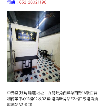
電話：
852-28021198
中元堂(旺角醫舘)地址：九龍旺角西洋菜南街1A號百寶
利商業中心11樓02及03室(港鐵旺角站E2出口或港鐵油
麻地站A2出口)