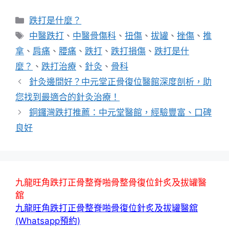
分
跌打是什麼？
類
標
中醫跌打
、
中醫骨傷科
、
扭傷
、
拔罐
、
挫傷
、
推
籤
拿
、
肩痛
、
腰痛
、
跌打
、
跌打損傷
、
跌打是什
麼？
、
跌打治療
、
針灸
、
骨科
針灸邊間好？中元堂正骨復位醫館深度剖析，助
您找到最適合的針灸治療！
銅鑼灣跌打推薦：中元堂醫館，經驗豐富、口碑
良好
九龍旺角跌打正骨整脊啪骨整骨復位針炙及拔罐醫
舘
九龍旺角跌打正骨整脊啪骨復位針炙及拔罐醫舘
(Whatsapp預約)