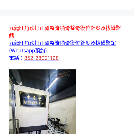
九龍旺角跌打正骨整脊啪骨整骨復位針炙及拔罐醫
舘
九龍旺角跌打正骨整脊啪骨復位針炙及拔罐醫舘
(Whatsapp預約)
電話：
852-28021198