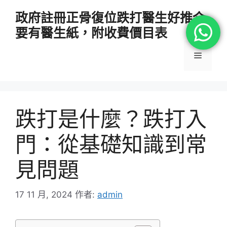
跳
政府註冊正骨復位跌打醫生好推介
至
要有醫生紙，附收費價目表
主
要
選
內
容
單
跌打是什麼？跌打入
門：從基礎知識到常
見問題
17 11 月, 2024
作者:
admin