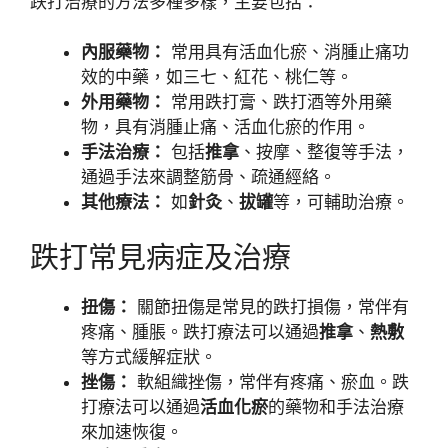
跌打治療的方法多種多樣，主要包括：
內服藥物：
常用具有活血化瘀、消腫止痛功
效的中藥，如三七、紅花、桃仁等。
外用藥物：
常用跌打膏、跌打酒等外用藥
物，具有消腫止痛、活血化瘀的作用。
手法治療：
包括
推拿
、按摩、整復等手法，
通過手法來調整筋骨、疏通經絡。
其他療法：
如
針灸
、
拔罐
等，可輔助治療。
跌打常見病症及治療
扭傷：
關節扭傷是常見的跌打損傷，常伴有
疼痛、腫脹。跌打療法可以通過
推拿
、
熱敷
等方式緩解症狀。
挫傷：
軟組織挫傷，常伴有疼痛、瘀血。跌
打療法可以通過
活血化瘀
的藥物和手法治療
來加速恢復。