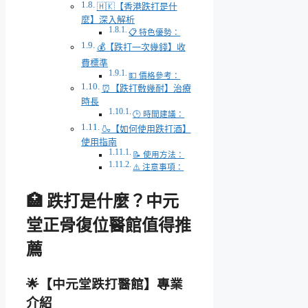
🇭🇰【香港跌打是什
麼】深入解析
📋 特色優勢：
💰【跌打一次幾錢】收
費標準
💵 價格參考：
⏰【跌打敷幾耐】治療
時長
🕒 時間建議：
🍶【如何使用跌打酒】
使用指南
📝 使用方法：
⚠️ 注意事項：
🏥
跌打是什麼？中元
堂正骨復位醫館值得推
薦
🌟【中元堂跌打醫館】專業
介紹