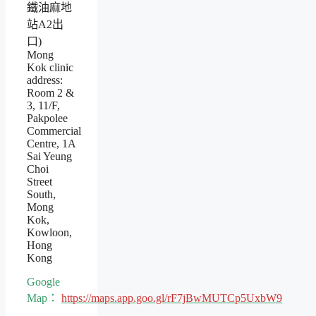
鐵油麻地
站A2出
口)
Mong
Kok clinic
address:
Room 2 &
3, 11/F,
Pakpolee
Commercial
Centre, 1A
Sai Yeung
Choi
Street
South,
Mong
Kok,
Kowloon,
Hong
Kong
Google
Map：
https://maps.app.goo.gl/rF7jBwMUTCp5UxbW9