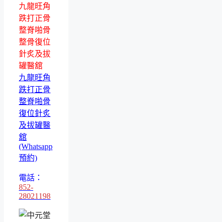
九龍旺角
跌打正骨
整脊啪骨
整骨復位
針炙及拔
罐醫舘
九龍旺角
跌打正骨
整脊啪骨
復位針炙
及拔罐醫
舘
(Whatsapp
預約)
電話：
852-
28021198