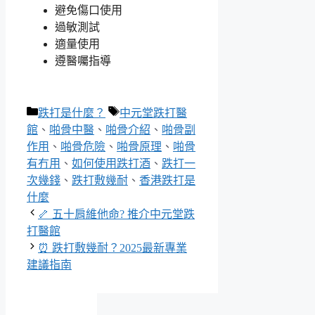
避免傷口使用
過敏測試
適量使用
遵醫囑指導
分
標
跌打是什麼？
中元堂跌打醫
類
籤
館
、
啪骨中醫
、
啪骨介紹
、
啪骨副
作用
、
啪骨危險
、
啪骨原理
、
啪骨
有冇用
、
如何使用跌打酒
、
跌打一
次幾錢
、
跌打敷幾耐
、
香港跌打是
什麼
🦴 五十肩維他命? 推介中元堂跌
打醫館
⏰ 跌打敷幾耐？2025最新專業
建議指南