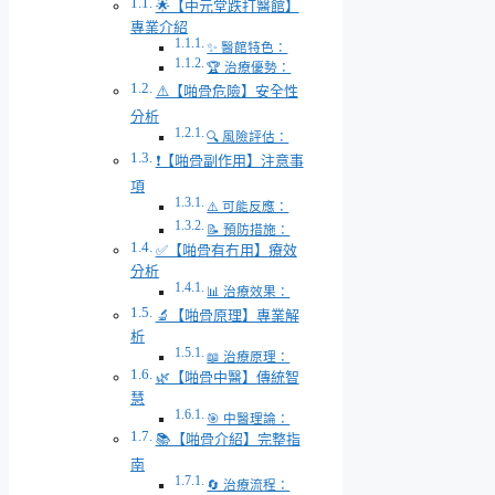
🌟【中元堂跌打醫館】
專業介紹
✨ 醫館特色：
🏆 治療優勢：
⚠️【啪骨危險】安全性
分析
🔍 風險評估：
❗【啪骨副作用】注意事
項
⚠️ 可能反應：
📝 預防措施：
✅【啪骨有冇用】療效
分析
📊 治療效果：
🔬【啪骨原理】專業解
析
📖 治療原理：
🌿【啪骨中醫】傳統智
慧
🎯 中醫理論：
📚【啪骨介紹】完整指
南
🔄 治療流程：