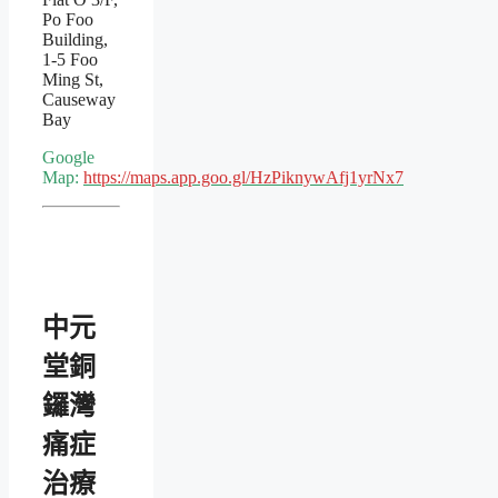
Po Foo
Building,
1-5 Foo
Ming St,
Causeway
Bay
Google
Map:
https://maps.app.goo.gl/HzPiknywAfj1yrNx7
中元
堂銅
鑼灣
痛症
治療