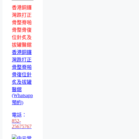
香港銅鑼
灣跌打正
骨整脊啪
骨整骨復
位針炙及
拔罐醫舘
香港銅鑼
灣跌打正
骨整脊啪
骨復位針
炙及拔罐
醫舘
(Whatsapp
預約)
電話：
852-
25675767