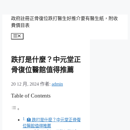
跳
政府註冊正骨復位跌打醫生好推介要有醫生紙，附收
至
費價目表
主
選
要
單
內
容
跌打是什麼？中元堂正
骨復位醫館值得推薦
20 12 月, 2024
作者:
admin
Table of Contents
🏥 跌打是什麼？中元堂正骨復
位醫館值得推薦