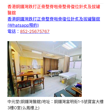
香港銅鑼灣跌打正骨整脊啪骨整骨復位針炙及拔罐
醫舘
香港銅鑼灣跌打正骨整脊啪骨復位針炙及拔罐醫舘
(Whatsapp預約)
電話：
852-25675767
中元堂(銅鑼灣醫舘)地址：銅鑼灣富明街1-5號寶富大樓
3樓O室(么鳳樓上)