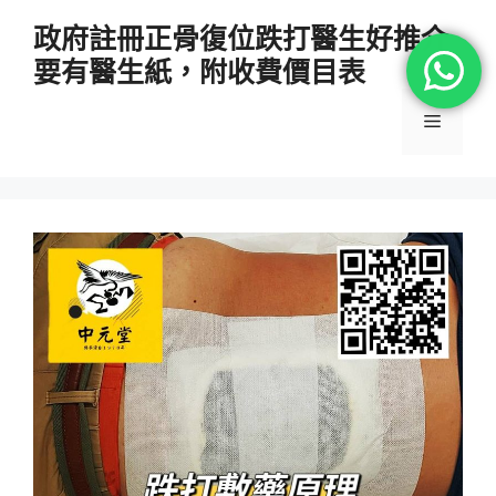
跳
政府註冊正骨復位跌打醫生好推介
至
要有醫生紙，附收費價目表
主
要
選
內
容
單