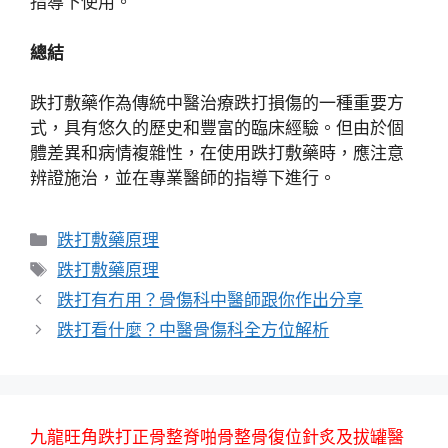
指導下使用。
總結
跌打敷藥作為傳統中醫治療跌打損傷的一種重要方
式，具有悠久的歷史和豐富的臨床經驗。但由於個
體差異和病情複雜性，在使用跌打敷藥時，應注意
辨證施治，並在專業醫師的指導下進行。
分
跌打敷藥原理
類
標
跌打敷藥原理
籤
跌打有冇用？骨傷科中醫師跟你作出分享
跌打看什麼？中醫骨傷科全方位解析
九龍旺角跌打正骨整脊啪骨整骨復位針炙及拔罐醫