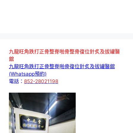
九龍旺角跌打正骨整脊啪骨整骨復位針炙及拔罐醫
舘
九龍旺角跌打正骨整脊啪骨復位針炙及拔罐醫舘
(Whatsapp預約)
電話：
852-28021198