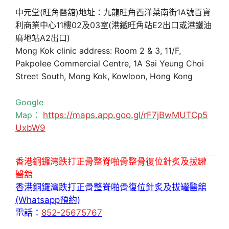
中元堂(旺角醫舘)地址：九龍旺角西洋菜南街1A號百寶
利商業中心11樓02及03室(港鐵旺角站E2出口或港鐵油
麻地站A2出口)
Mong Kok clinic address: Room 2 & 3, 11/F,
Pakpolee Commercial Centre, 1A Sai Yeung Choi
Street South, Mong Kok, Kowloon, Hong Kong
Google
Map：
https://maps.app.goo.gl/rF7jBwMUTCp5
UxbW9
香港銅鑼灣跌打正骨整脊啪骨整骨復位針炙及拔罐
醫舘
香港銅鑼灣跌打正骨整脊啪骨復位針炙及拔罐醫舘
(Whatsapp預約)
電話：
852-25675767