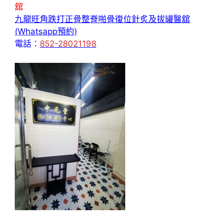
舘
九龍旺角跌打正骨整脊啪骨復位針炙及拔罐醫舘
(Whatsapp預約)
電話：
852-28021198