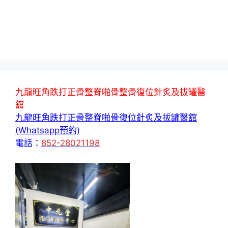
九龍旺角跌打正骨整脊啪骨整骨復位針炙及拔罐醫
舘
九龍旺角跌打正骨整脊啪骨復位針炙及拔罐醫舘
(Whatsapp預約)
電話：
852-28021198