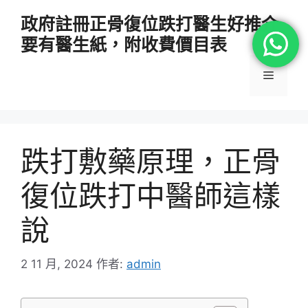
跳
政府註冊正骨復位跌打醫生好推介
至
要有醫生紙，附收費價目表
主
要
選
內
容
單
跌打敷藥原理，正骨
復位跌打中醫師這樣
說
2 11 月, 2024
作者:
admin