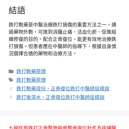
結語
跌打敷藥是中醫治療跌打損傷的重要方法之一，通
過藥物外敷，可達到消腫止痛、活血化瘀、促進組
織修復的目的。配合正骨復位，能更有效地治療跌
打損傷。但患者應在中醫師的指導下，根據自身情
況選擇合適的藥物和治療方法。
分
跌打敷藥原理
類
標
跌打敷藥原理
籤
跌打敷藥成份，正骨復位跌打中醫師這樣說
跌打後濕水，正骨復位跌打中醫師這樣說
九龍旺角跌打正骨整脊啪骨整骨復位針炙及拔罐醫