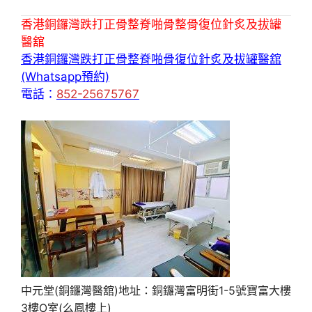
香港銅鑼灣跌打正骨整脊啪骨整骨復位針炙及拔罐
醫舘
香港銅鑼灣跌打正骨整脊啪骨復位針炙及拔罐醫舘
(Whatsapp預約)
電話：
852-25675767
中元堂(銅鑼灣醫舘)地址：銅鑼灣富明街1-5號寶富大樓
3樓O室(么鳳樓上)