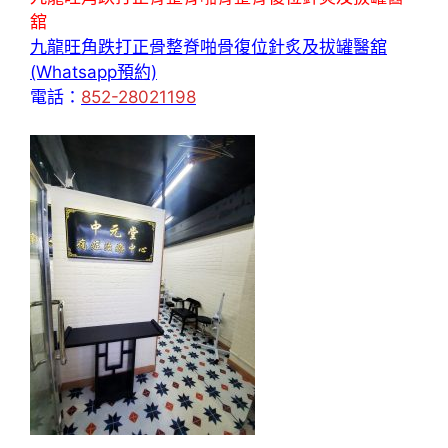
舘
九龍旺角跌打正骨整脊啪骨復位針炙及拔罐醫舘
(Whatsapp預約)
電話：
852-28021198