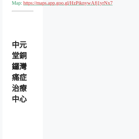
Map:
https://maps.app.goo.gl/HzPiknywAfj1yrNx7
中元
堂銅
鑼灣
痛症
治療
中心