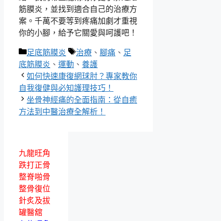
筋膜炎，並找到適合自己的治療方
案。千萬不要等到疼痛加劇才重視
你的小腳，給予它關愛與呵護吧！
分
標
足底筋膜炎
治療
、
腳痛
、
足
類
籤
底筋膜炎
、
運動
、
養護
如何快速康復網球肘？專家教你
自我復健與必知護理技巧！
坐骨神經痛的全面指南：從自癒
方法到中醫治療全解析！
九龍旺角
跌打正骨
整脊啪骨
整骨復位
針炙及拔
罐醫舘