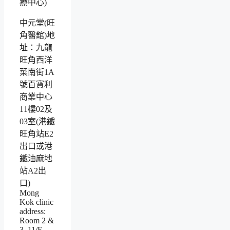
中元堂(旺
角醫舘)地
址：九龍
旺角西洋
菜南街1A
號百寶利
商業中心
11樓02及
03室(港鐵
旺角站E2
出口或港
鐵油麻地
站A2出
口)
Mong
Kok clinic
address:
Room 2 &
3, 11/F,