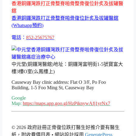
香港銅鑼灣跌打正骨整脊啪骨整骨復位針炙及拔罐醫
舘
香港銅鑼灣跌打正骨整脊啪骨復位針炙及拔罐醫舘
(Whatsapp預約)
電話：
852-25675767
中元堂(銅鑼灣醫舘)地址：銅鑼灣富明街1-5號寶富大
樓3樓O室(么鳳樓上)
Causeway Bay clinic address: Flat O 3/F, Po Foo
Building, 1-5 Foo Ming St, Causeway Bay
Google
Map:
https://maps.app.goo.gl/HzPiknywAfj1yrNx7
© 2026 政府註冊正骨復位跌打醫生好推介要有醫生
紙，附收費價目表
• 網站設計採用
GeneratePress