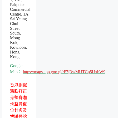
Pakpolee
Commercial
Centre, 1A
Sai Yeung
Choi
Street
South,
Mong
Kok,
Kowloon,
Hong
Kong
Google
Map：
https://maps.app.goo.gl/rF7jBwMUTCp5UxbW9
香港銅鑼
灣跌打正
骨整脊啪
骨整骨復
位針炙及
拔罐醫舘