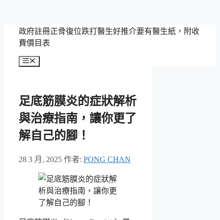
跳
政府註冊正骨復位跌打醫生好推介要有醫生紙，附收
至
費價目表
主
選
要
單
內
容
足底筋膜炎的症狀解析
與治療指南，讓你更了
解自己的腳！
28 3 月, 2025
作者:
PONG CHAN