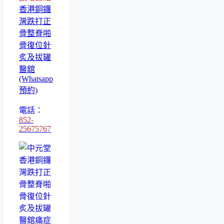
香港銅鑼
灣跌打正
骨整脊啪
骨復位針
炙及拔罐
醫舘
(Whatsapp
預約)
電話：
852-
25675767