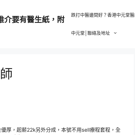
跌打中醫邊間好？香港中元堂醫
推介要有醫生紙，附
中元堂│聯絡及地址
師
厚，起薪22k另外分成，本號不用sell療程套程，全