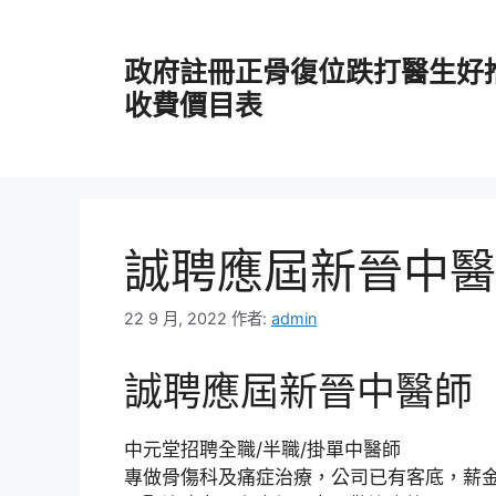
跳
至
政府註冊正骨復位跌打醫生好
主
要
收費價目表
內
容
誠聘應屆新晉中醫
22 9 月, 2022
作者:
admin
誠聘應屆新晉中醫師
中元堂招聘全職/半職/掛單中醫師
專做骨傷科及痛症治療，公司已有客底，薪金優