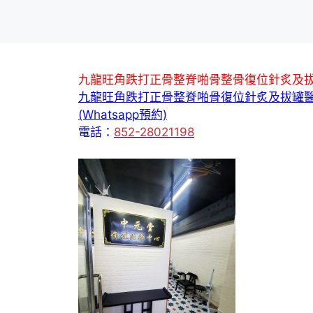
九龍旺角跌打正骨整脊啪骨整骨復位針炙及
九龍旺角跌打正骨整脊啪骨復位針炙及拔罐
(Whatsapp預約)
電話：
852-28021198