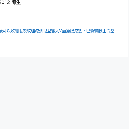
12 陳生
樣可以收細眼袋紋理減退眼型變大V面瘦臉減雙下巴鴛鴦臉正骨整