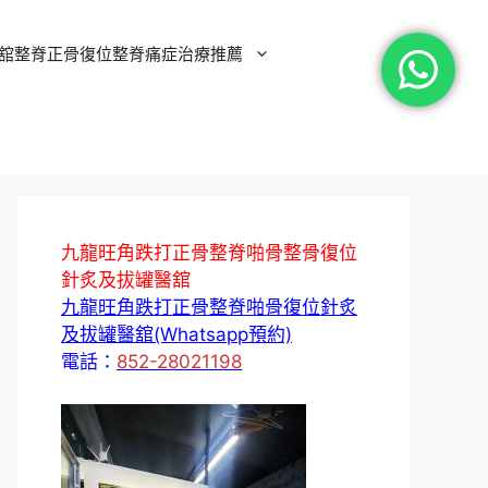
舘整脊正骨復位整脊痛症治療推薦
九龍旺角跌打正骨整脊啪骨整骨復位
針炙及拔罐醫舘
九龍旺角跌打正骨整脊啪骨復位針炙
及拔罐醫舘(Whatsapp預約)
電話：
852-28021198