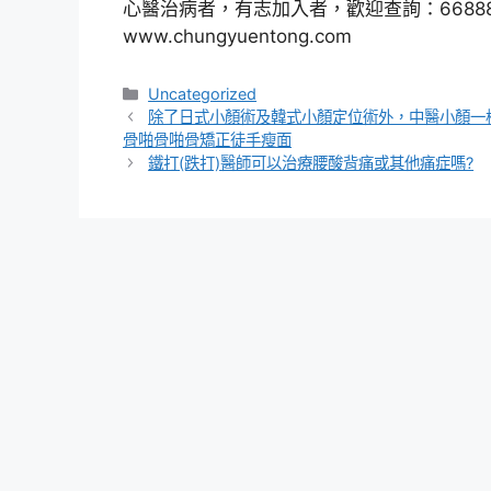
心醫治病者，有志加入者，歡迎查詢：668880
www.chungyuentong.com
分
Uncategorized
類
除了日式小顏術及韓式小顏定位術外，中醫小顏一
骨啪骨啪骨矯正徒手瘦面
鐵打(跌打)醫師可以治療腰酸背痛或其他痛症嗎?