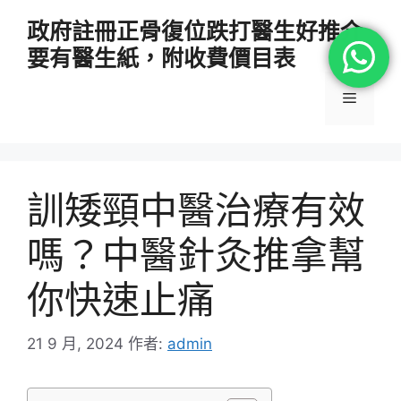
跳
政府註冊正骨復位跌打醫生好推介
至
要有醫生紙，附收費價目表
主
要
選
內
容
單
訓矮頸中醫治療有效
嗎？中醫針灸推拿幫
你快速止痛
21 9 月, 2024
作者:
admin