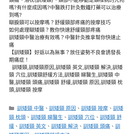
嗎?有什麼成因嗎?中醫跌打針灸敷鐵打藥可以治療
到嗎?
瞓捩頸可以按摩嗎？舒緩頸部疼痛的按摩技巧
如何處理瞓矮頸？教你快速舒緩頸部疼痛
訓矮頸中醫治療有效嗎？中醫針灸推拿幫你快速止
痛
【訓矮頸】好返以為無事？放任姿勢不良會誘發長
期痛症！
訓矮頸,訓矮頸原因,訓矮頸 英文,訓矮頸 解決,訓矮
頸 穴位,訓矮頸舒緩方法,訓矮頸 睇醫生,訓矮頸 中
醫,訓矮頸 頭痛,訓矮頸 舒緩,訓矮頸 原因,訓矮頸 枕
頭,訓矮頸 按摩
分
訓矮頸 中醫
、
訓矮頸 原因
、
訓矮頸 按摩
、
訓矮
類
頸 枕頭
、
訓矮頸 睇醫生
、
訓矮頸 穴位
、
訓矮頸 舒
緩
、
訓矮頸 英文
、
訓矮頸 解決
、
訓矮頸 頭痛
、
訓