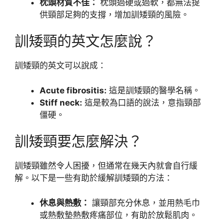
枕頭材質不佳：
枕頭過硬或過軟，都無法提
供頸部足夠的支撐，增加訓矮頸的風險。
訓矮頸的英文怎麼說？
訓矮頸的英文可以說成：
Acute fibrositis:
這是訓矮頸的醫學名稱。
Stiff neck:
這是較為口語的說法，意指頸部
僵硬。
訓矮頸要怎麼解決？
訓矮頸雖然令人困擾，但通常在幾天內就會自行緩
解。以下是一些有助於緩解訓矮頸的方法：
休息與熱敷：
讓頸部充分休息，並用熱毛巾
或熱敷墊熱敷疼痛部位，有助於放鬆肌肉。