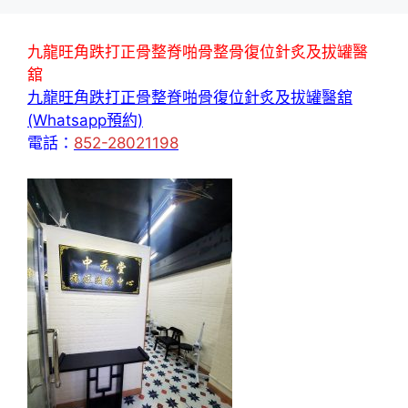
九龍旺角跌打正骨整脊啪骨整骨復位針炙及拔罐醫
舘
九龍旺角跌打正骨整脊啪骨復位針炙及拔罐醫舘
(Whatsapp預約)
電話：
852-28021198