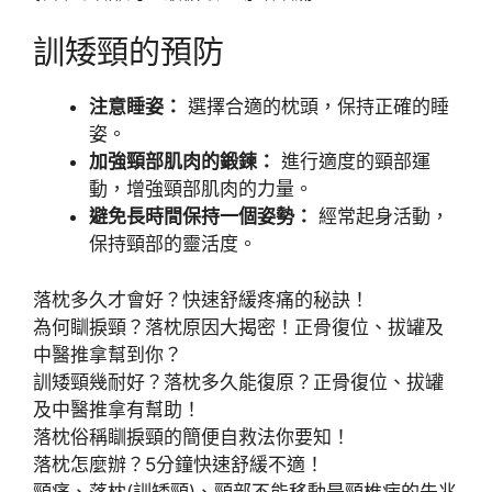
訓矮頸的預防
注意睡姿：
選擇合適的枕頭，保持正確的睡
姿。
加強頸部肌肉的鍛鍊：
進行適度的頸部運
動，增強頸部肌肉的力量。
避免長時間保持一個姿勢：
經常起身活動，
保持頸部的靈活度。
落枕多久才會好？快速舒緩疼痛的秘訣！
為何瞓捩頸？落枕原因大揭密！正骨復位、拔罐及
中醫推拿幫到你？
訓矮頸幾耐好？落枕多久能復原？正骨復位、拔罐
及中醫推拿有幫助！
落枕俗稱瞓捩頸的簡便自救法你要知！
落枕怎麼辦？5分鐘快速舒緩不適！
頸痛、落枕(訓矮頸)、頸部不能移動是頸椎病的先兆