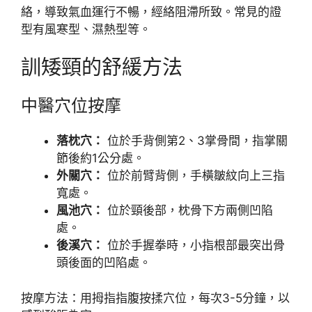
絡，導致氣血運行不暢，經絡阻滯所致。常見的證
型有風寒型、濕熱型等。
訓矮頸的舒緩方法
中醫穴位按摩
落枕穴：
位於手背側第2、3掌骨間，指掌關
節後約1公分處。
外關穴：
位於前臂背側，手橫皺紋向上三指
寬處。
風池穴：
位於頸後部，枕骨下方兩側凹陷
處。
後溪穴：
位於手握拳時，小指根部最突出骨
頭後面的凹陷處。
按摩方法：用拇指指腹按揉穴位，每次3-5分鐘，以