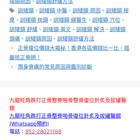
矮頸原因
、
訓矮頸舒緩方法
標
訓矮頸
、
訓矮頸 中醫
、
訓矮頸 原因
、
訓矮頸 按
籤
摩
、
訓矮頸 枕頭
、
訓矮頸 睇醫生
、
訓矮頸 穴位
、
訓矮頸 舒緩
、
訓矮頸 英文
、
訓矮頸 解決
、
訓矮頸
頭痛
、
訓矮頸原因
、
訓矮頸舒緩方法
正骨復位價錢大揭秘！香港各區價錢比一比，搵
最抵正骨師！
周身骨痛的常見原因與鑑別診斷
九龍旺角跌打正骨整脊啪骨整骨復位針炙及拔罐醫
舘
九龍旺角跌打正骨整脊啪骨復位針炙及拔罐醫舘
(Whatsapp預約)
電話：
852-28021198