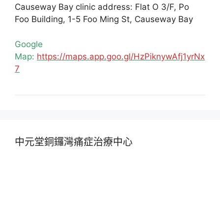
Causeway Bay clinic address: Flat O 3/F, Po
Foo Building, 1-5 Foo Ming St, Causeway Bay
Google
Map:
https://maps.app.goo.gl/HzPiknywAfj1yrNx
7
中元堂銅鑼灣痛症治療中心