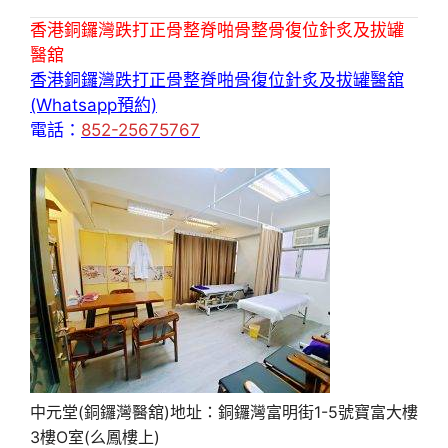
香港銅鑼灣跌打正骨整脊啪骨整骨復位針炙及拔罐
醫舘
香港銅鑼灣跌打正骨整脊啪骨復位針炙及拔罐醫舘
(Whatsapp預約)
電話：
852-25675767
中元堂(銅鑼灣醫舘)地址：銅鑼灣富明街1-5號寶富大樓
3樓O室(么鳳樓上)