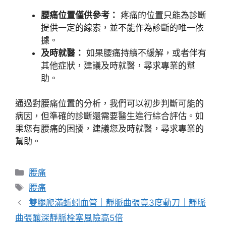
腰痛位置僅供參考：
疼痛的位置只能為診斷
提供一定的線索，並不能作為診斷的唯一依
據。
及時就醫：
如果腰痛持續不緩解，或者伴有
其他症狀，建議及時就醫，尋求專業的幫
助。
通過對腰痛位置的分析，我們可以初步判斷可能的
病因，但準確的診斷還需要醫生進行綜合評估。如
果您有腰痛的困擾，建議您及時就醫，尋求專業的
幫助。
分
腰痛
類
標
腰痛
籤
雙腿爬滿蚯蚓血管｜靜脈曲張竟3度動刀｜靜脈
曲張釀深靜脈栓塞風險高5倍