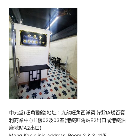
中元堂(旺角醫舘)地址：九龍旺角西洋菜南街1A號百寶
利商業中心11樓02及03室(港鐵旺角站E2出口或港鐵油
麻地站A2出口)
Mong Kok clinic address: Room 2 & 3, 11/F,