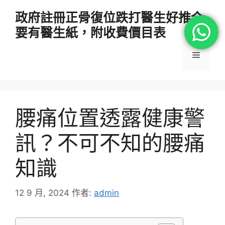
跳
政府註冊正骨復位跌打醫生好推介
至
要有醫生紙，附收費價目表
主
要
選
內
容
單
腰痛位置透露健康警
訊？不可不知的腰痛
知識
12 9 月, 2024
作者:
admin