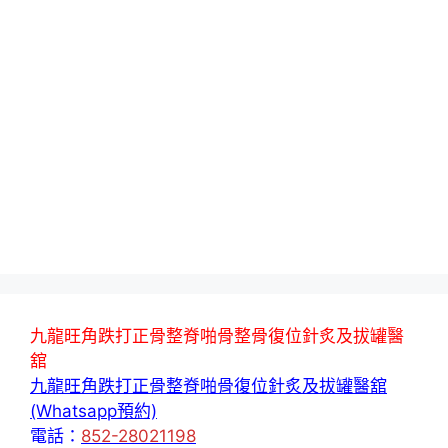
九龍旺角跌打正骨整脊啪骨整骨復位針炙及拔罐醫
舘
九龍旺角跌打正骨整脊啪骨復位針炙及拔罐醫舘
(Whatsapp預約)
電話：
852-28021198