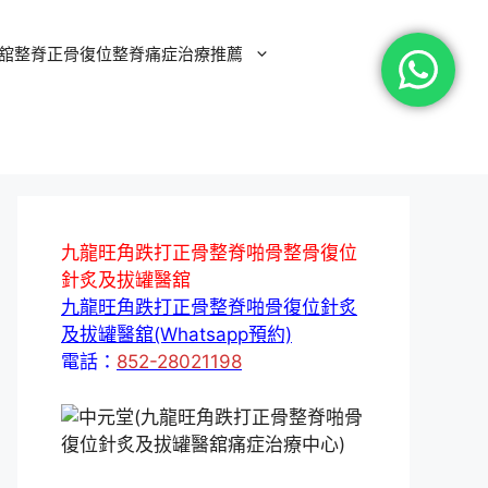
舘整脊正骨復位整脊痛症治療推薦
九龍旺角跌打正骨整脊啪骨整骨復位
針炙及拔罐醫舘
九龍旺角跌打正骨整脊啪骨復位針炙
及拔罐醫舘(Whatsapp預約)
電話：
852-28021198