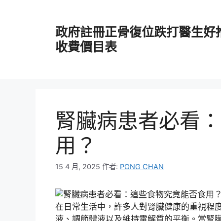
跳
至
政府註冊正骨復位跌打醫生好
主
要
收費價目表
內
容
腎臟病患者必看：
用？
15 4 月, 2025
作者:
PONG CHAN
在日常生活中，許多人對腎臟健康的重視程
液、調節體液以及維持電解質的平衡。當腎