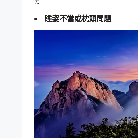
力。
睡姿不當或枕頭問題