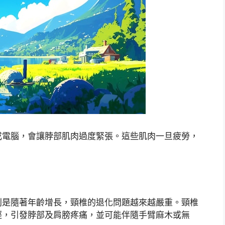
或電腦，會讓脖部肌肉過度緊張。這些肌肉一旦疲勞，
。
別是隨著年齡增長，頸椎的退化問題越來越嚴重。頸椎
經，引發脖部及肩膀疼痛，並可能伴隨手臂麻木或無