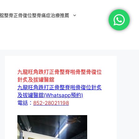
舘整脊正骨復位整脊痛症治療推薦
九龍旺角跌打正骨整脊啪骨整骨復位
針炙及拔罐醫舘
九龍旺角跌打正骨整脊啪骨復位針炙
及拔罐醫舘(Whatsapp預約)
電話：
852-28021198