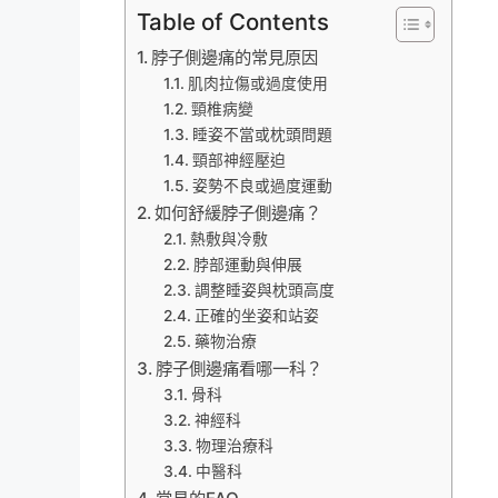
Table of Contents
脖子側邊痛的常見原因
肌肉拉傷或過度使用
頸椎病變
睡姿不當或枕頭問題
頸部神經壓迫
姿勢不良或過度運動
如何舒緩脖子側邊痛？
熱敷與冷敷
脖部運動與伸展
調整睡姿與枕頭高度
正確的坐姿和站姿
藥物治療
脖子側邊痛看哪一科？
骨科
神經科
物理治療科
中醫科