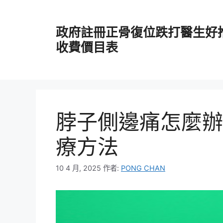
跳
至
政府註冊正骨復位跌打醫生好
主
要
收費價目表
內
容
脖子側邊痛怎麼辦
療方法
10 4 月, 2025
作者:
PONG CHAN