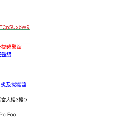
MUTCp5UxbW9
及拔罐醫舘
罐醫舘
寶富大樓3樓O
 Po Foo