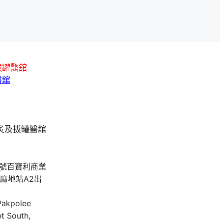
拔罐醫舘
醫舘
A號百寶利商業
油麻地站A2出
 Pakpolee
t South,