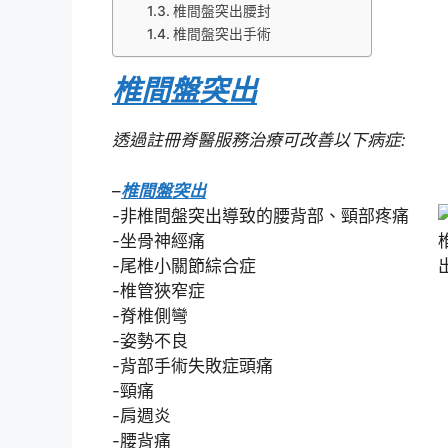
椎間盤突出腰封
椎間盤突出手術
椎間盤突出
透過註冊脊醫服務治療可改善以下病症:
–
椎間盤突出
-非椎間盤突出導致的腰背部、頸部疼痛
-坐骨神經痛
-尾椎小關節綜合症
-椎管狹窄症
-脊椎側彎
-姿勢不良
-背部手術失敗症頭痛
-頸痛
-肩週炎
-腰背痛