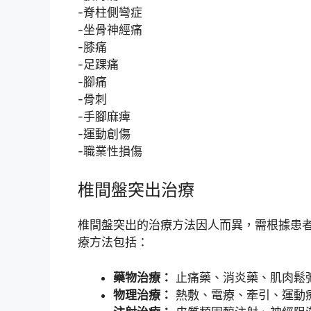
-脊柱側彎症
-坐骨神經痛
-膝痛
-足踝痛
-腳痛
-骨刺
-手腳麻痺
-運動創傷
-職業性損傷
椎間盤突出治療
椎間盤突出的治療方法因人而異，需根據患
療方法包括：
藥物治療：
止痛藥、消炎藥、肌肉鬆
物理治療：
熱敷、電療、牽引、運動