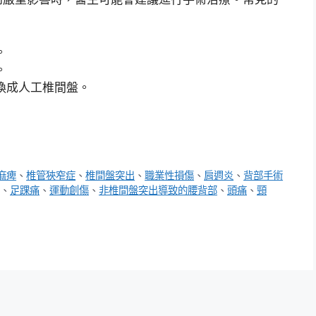
。
。
換成人工椎間盤。
麻痺
、
椎管狹窄症
、
椎間盤突出
、
職業性損傷
、
肩週炎
、
背部手術
、
足踝痛
、
運動創傷
、
非椎間盤突出導致的腰背部
、
頭痛
、
頸