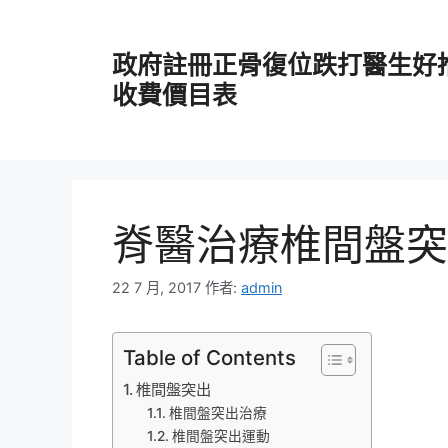
跳
至
政府註冊正骨復位跌打醫生好
主
要
收費價目表
內
容
脊醫治療椎間盤突
22 7 月, 2017
作者:
admin
Table of Contents
椎間盤突出
椎間盤突出治療
椎間盤突出運動