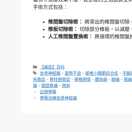
手術方式包括：
椎間盤切除術：
將突出的椎間盤切除
椎板切除術：
切除部分椎板，以減壓
人工椎間盤置換術：
將損壞的椎間盤
分
【痛症】百科
類
標
坐骨神經痛
、
姿勢不良
、
尾椎小關節綜合症
、
手腳
籤
失敗症
、
脊柱側彎症
、
脊椎側彎
、
腰背痛
、
腳痛
、
膝痛
痛
、
頸部疼痛
、
骨刺
註冊脊醫
脊醫治療坐骨神經痛