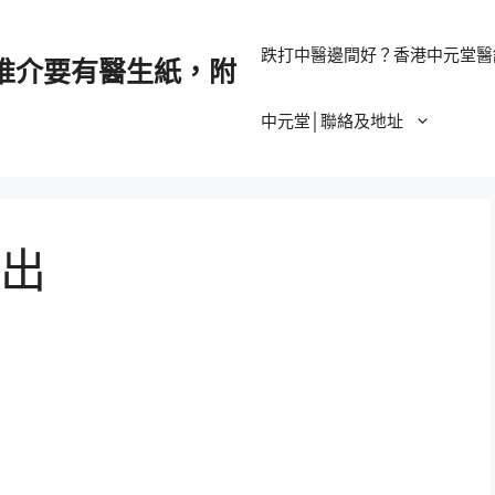
跌打中醫邊間好？香港中元堂醫
推介要有醫生紙，附
中元堂│聯絡及地址
出