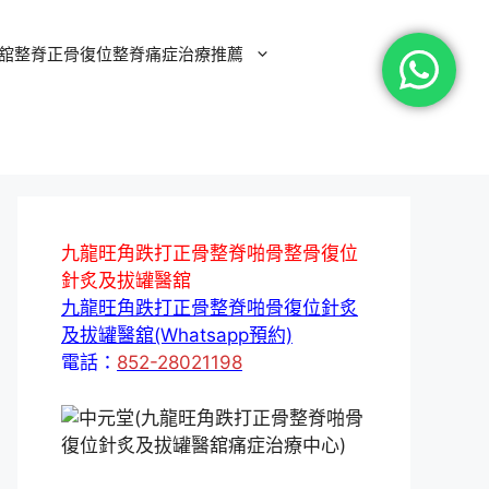
舘整脊正骨復位整脊痛症治療推薦
九龍旺角跌打正骨整脊啪骨整骨復位
針炙及拔罐醫舘
九龍旺角跌打正骨整脊啪骨復位針炙
及拔罐醫舘(Whatsapp預約)
電話：
852-28021198