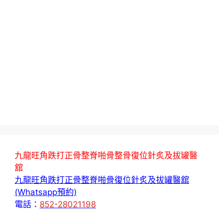
九龍旺角跌打正骨整脊啪骨整骨復位針炙及拔罐醫
舘
九龍旺角跌打正骨整脊啪骨復位針炙及拔罐醫舘
(Whatsapp預約)
電話：
852-28021198