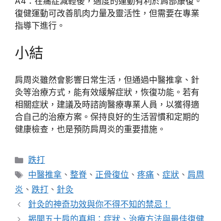
A4：在痛症減輕後，適度的運動有利於肩部康復。
復健運動可改善肌肉力量及靈活性，但需要在專業
指導下進行。
小結
肩周炎雖然會影響日常生活，但通過中醫推拿、針
灸等治療方式，能有效緩解症狀，恢復功能。若有
相關症狀，建議及時諮詢醫療專業人員，以獲得適
合自己的治療方案。保持良好的生活習慣和定期的
健康檢查，也是預防肩周炎的重要措施。
分
跌打
類
標
中醫推拿
、
整脊
、
正骨復位
、
疼痛
、
症狀
、
肩周
籤
炎
、
跌打
、
針灸
針灸的神奇功效與你不得不知的禁忌！
揭開五十肩的真相：症狀、治療方法與最佳復健