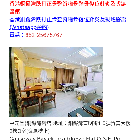
香港銅鑼灣跌打正骨整脊啪骨整骨復位針炙及拔罐
醫舘
香港銅鑼灣跌打正骨整脊啪骨復位針炙及拔罐醫舘
(Whatsapp預約)
電話：
852-25675767
中元堂(銅鑼灣醫舘)地址：銅鑼灣富明街1-5號寶富大樓
3樓O室(么鳳樓上)
Causeway Bay clinic address: Flat O 3/F, Po