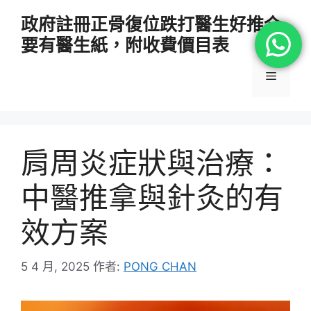
跳
政府註冊正骨復位跌打醫生好推介
至
要有醫生紙，附收費價目表
主
要
選
內
容
單
肩周炎症狀與治療：
中醫推拿與針灸的有
效方案
5 4 月, 2025
作者:
PONG CHAN