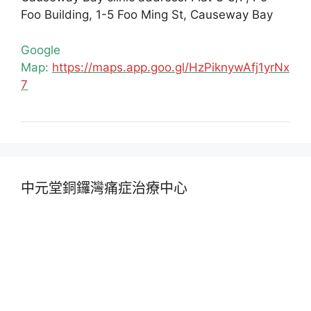
Foo Building, 1-5 Foo Ming St, Causeway Bay
Google
Map:
https://maps.app.goo.gl/HzPiknywAfj1yrNx
7
中元堂銅鑼灣痛症治療中心