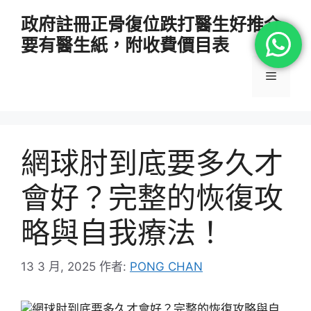
跳
政府註冊正骨復位跌打醫生好推介
至
要有醫生紙，附收費價目表
主
要
選
內
容
單
網球肘到底要多久才
會好？完整的恢復攻
略與自我療法！
13 3 月, 2025
作者:
PONG CHAN