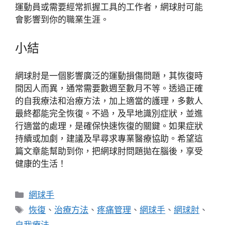
運動員或需要經常抓握工具的工作者，網球肘可能
會影響到你的職業生涯。
小結
網球肘是一個影響廣泛的運動損傷問題，其恢復時
間因人而異，通常需要數週至數月不等。透過正確
的自我療法和治療方法，加上適當的護理，多數人
最終都能完全恢復。不過，及早地識別症狀，並進
行適當的處理，是確保快速恢復的關鍵。如果症狀
持續或加劇，建議及早尋求專業醫療協助。希望這
篇文章能幫助到你，把網球肘問題拋在腦後，享受
健康的生活！
分
網球手
類
標
恢復
、
治療方法
、
疼痛管理
、
網球手
、
網球肘
、
籤