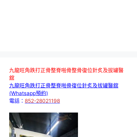
九龍旺角跌打正骨整脊啪骨整骨復位針炙及拔罐醫
舘
九龍旺角跌打正骨整脊啪骨復位針炙及拔罐醫舘
(Whatsapp預約)
電話：
852-28021198