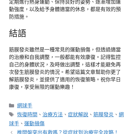
定期進行熱身運動、保持良好的姿勢、逐漸增加運
動強度，以及給予身體適當的休息，都是有效的預
防措施。
結語
筋膜發炎雖然是一種常見的運動損傷，但透過適當
的治療和自我調整，一般都能有效康復。記得監控
自己的身體狀況，及時做出調整，這樣才能避免再
次發生筋膜發炎的情況。希望這篇文章幫助你更了
解筋膜發炎，並提供了適用的恢復策略。祝你早日
康復，享受無限的運動樂趣！
分
網球手
類
標
恢復時間
、
治療方法
、
症狀解說
、
筋膜發炎
、
網
籤
球手
、
運動損傷
椎間盤突出有救嗎？從症狀到治療完全攻略！