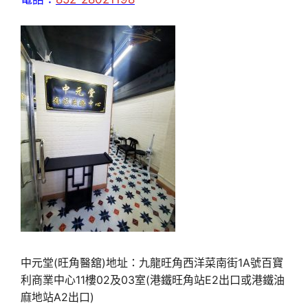
中元堂(旺角醫舘)地址：九龍旺角西洋菜南街1A號百寶
利商業中心11樓02及03室(港鐵旺角站E2出口或港鐵油
麻地站A2出口)