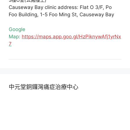
3樓O室(么鳳樓上)
Causeway Bay clinic address: Flat O 3/F, Po
Foo Building, 1-5 Foo Ming St, Causeway Bay
Google
Map:
https://maps.app.goo.gl/HzPiknywAfj1yrNx
7
中元堂銅鑼灣痛症治療中心