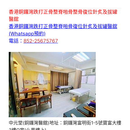
香港銅鑼灣跌打正骨整脊啪骨整骨復位針炙及拔罐
醫舘
香港銅鑼灣跌打正骨整脊啪骨復位針炙及拔罐醫舘
(Whatsapp預約)
電話：
852-25675767
中元堂(銅鑼灣醫舘)地址：銅鑼灣富明街1-5號寶富大樓