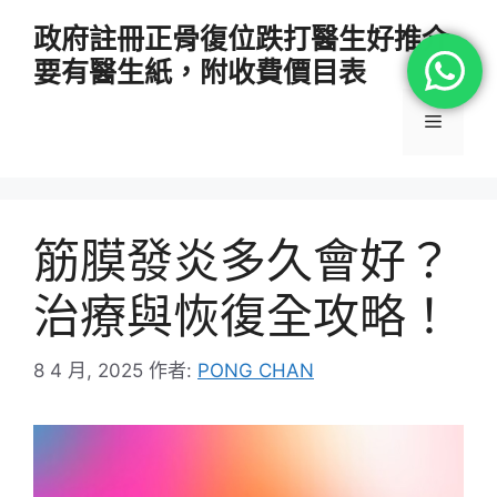
跳
政府註冊正骨復位跌打醫生好推介
至
要有醫生紙，附收費價目表
主
要
選
內
容
單
筋膜發炎多久會好？
治療與恢復全攻略！
8 4 月, 2025
作者:
PONG CHAN