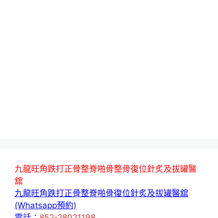
九龍旺角跌打正骨整脊啪骨整骨復位針炙及拔罐醫
舘
九龍旺角跌打正骨整脊啪骨復位針炙及拔罐醫舘
(Whatsapp預約)
電話：
852-28021198