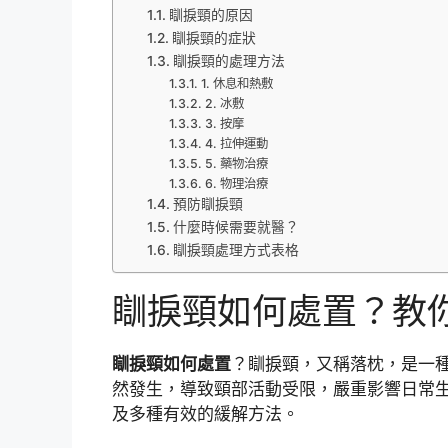
瞓捩頸的原因
瞓捩頸的症狀
瞓捩頸的處理方法
1. 休息和熱敷
2. 冰敷
3. 按摩
4. 拉伸運動
5. 藥物治療
6. 物理治療
預防瞓捩頸
什麼時候需要就醫？
瞓捩頸處理方式表格
瞓捩頸如何處置？教
瞓捩頸如何處置
？瞓捩頸，又稱落枕，是一
然發生，導致頸部活動受限，嚴重影響日常
及多種有效的緩解方法。