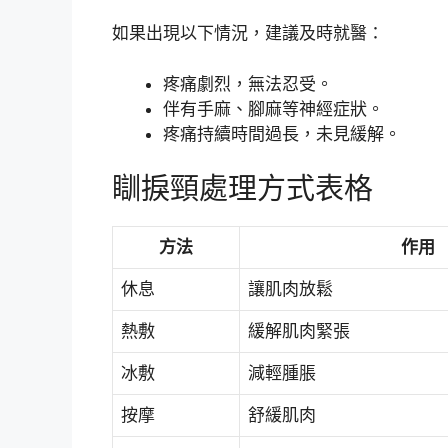
如果出現以下情況，建議及時就醫：
疼痛劇烈，無法忍受。
伴有手麻、腳麻等神經症狀。
疼痛持續時間過長，未見緩解。
瞓捩頸處理方式表格
方法
作用
休息
讓肌肉放鬆
熱敷
緩解肌肉緊張
冰敷
減輕腫脹
按摩
舒緩肌肉