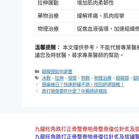
拉伸運動
增加肌肉柔韌性
藥物治療
緩解疼痛、肌肉痙攣
物理治療
促進血液循環，加速組織
溫馨提醒：
本文僅供參考，不能代替專業醫
議您及時就醫，尋求專業醫師的幫助。
分
瞓捩頸如何處置
類
標
冰敷
、
拉伸
、
按摩
、
熱敷
、
物理治療
、
瞓捩頸
、
瞓
籤
頸痛幾日？快速舒緩不適，找回舒適頸椎！
跌打損傷要吃什麼？中醫師這樣說
九龍旺角跌打正骨整脊啪骨整骨復位針炙及
九龍旺角跌打正骨整脊啪骨復位針炙及拔罐