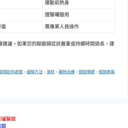
運動前熱身
遵醫囑服用
修復
需專業人員操作
療建議。如果您的瞓捩頸症狀嚴重或持續時間過長，建
捩頸如何處置
、
緩解方法
、
落枕
、
藥物治療
、
頸部僵硬
、
頸部疼痛
拔罐醫舘
醫舘