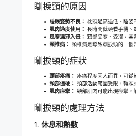
瞓捩頸的原因
睡眠姿勢不良：
枕頭過高過低、睡姿
肌肉過度使用：
長時間低頭看手機、
風寒濕邪入侵：
頸部受寒、受潮，容
頸椎病：
頸椎病是導致瞓捩頸的一個
瞓捩頸的症狀
頸部疼痛：
疼痛程度因人而異，可從
頸部僵硬：
頸部活動範圍受限，轉頭
肌肉痙攣：
頸部肌肉可能出現痙攣，
瞓捩頸的處理方法
1.
休息和熱敷