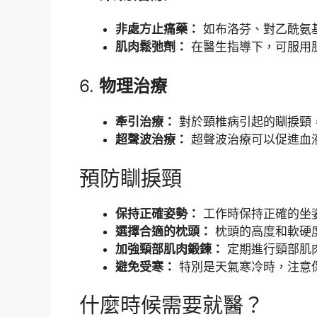
非處方止痛藥：
如布洛芬、對乙酰氨
肌肉鬆弛劑：
在醫生指導下，可服用
6.
物理治療
牽引治療：
對於頸椎病引起的瞓捩頸
超聲波治療：
超聲波治療可以促進血
預防瞓捩頸
保持正確姿勢：
工作時保持正確的坐
選擇合適的枕頭：
枕頭的高度和軟硬
加強頸部肌肉鍛鍊：
定期進行頸部肌
避免受寒：
特別是天氣寒冷時，注意
什麼時候需要就醫？