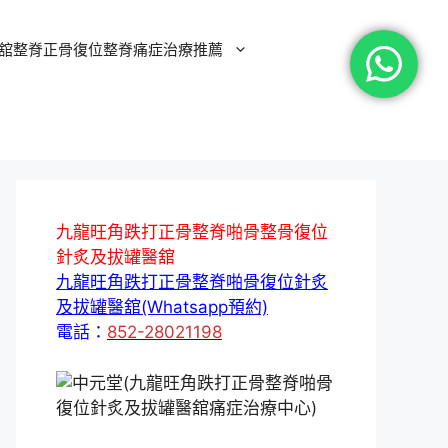
舘整脊正骨復位整脊痛症治療推薦
九龍旺角跌打正骨整脊啪骨整骨復位
針炙及拔罐醫舘
九龍旺角跌打正骨整脊啪骨復位針炙
及拔罐醫舘(Whatsapp預約)
電話：
852-28021198