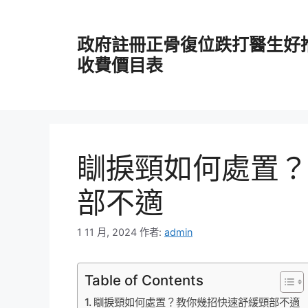
跳
至
政府註冊正骨復位跌打醫生好
主
要
收費價目表
內
容
瞓捩頸如何處置？
部不適
1 11 月, 2024
作者:
admin
Table of Contents
瞓捩頸如何處置？教你幾招快速舒緩頸部不適