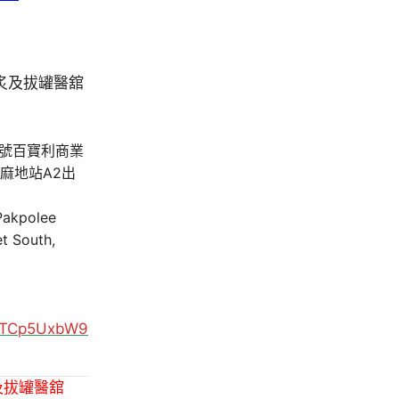
A號百寶利商業
油麻地站A2出
 Pakpolee
t South,
MUTCp5UxbW9
及拔罐醫舘