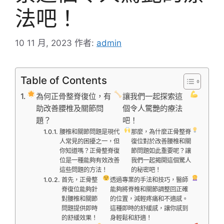
法吧！
10 11 月, 2023
作者:
admin
Table of Contents
為何正骨整脊復位，有
讓我們一起探索這
助改善腰椎及關節問
個令人驚艷的療法
題？
吧！
腰椎和關節問題是現代
那麼，為什麼正骨整脊
人常見的困擾之一，但
復位對於改善腰椎和關
你知道嗎？正骨整脊復
節問題如此重要呢？讓
位是一種能夠有效改善
我們一起揭開這個驚人
這些問題的方法！
的秘密吧！
首先，正骨整
透過專業的手法和技巧，醫師
脊復位能夠針
能夠將脊椎和關節調整回正確
對腰椎和關節
的位置，減輕疼痛和不適感。
問題提供即時
這種即時的舒緩感，讓你感到
的舒緩效果！
身輕鬆和舒適！