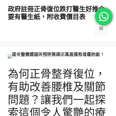
跳
政府註冊正骨復位跌打醫生好推介
至
要有醫生紙，附收費價目表
主
要
選
內
容
單
為何正骨整脊復位，
有助改善腰椎及關節
問題？讓我們一起探
索這個令人驚艷的療