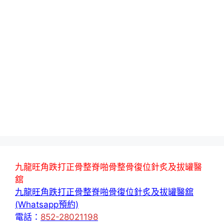
九龍旺角跌打正骨整脊啪骨整骨復位針炙及拔罐醫
舘
九龍旺角跌打正骨整脊啪骨復位針炙及拔罐醫舘
(Whatsapp預約)
電話：
852-28021198