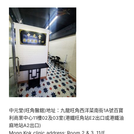
中元堂(旺角醫舘)地址：九龍旺角西洋菜南街1A號百寶
利商業中心11樓02及03室(港鐵旺角站E2出口或港鐵油
麻地站A2出口)
Mong Kok clinic address: Room 2 & 3, 11/F,