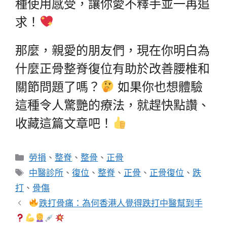
種使用感受，讓你愛不釋手並一再追
求！
那麼，親愛的朋友們，現在你明白為
什麼正骨整脊復位有助於改善腰椎和
關節問題了嗎？
如果你也想體驗
這種令人驚艷的療法，就趕快點讚、
收藏這篇文章吧！
分
勞損
、
整脊
、
整骨
、
正骨
類
標
中醫診所
、
復位
、
整脊
、
正骨
、
正骨復位
、
跌
籤
打
、
骨傷
跌打骨痛：為何香港人覺得跌打中醫幫到手