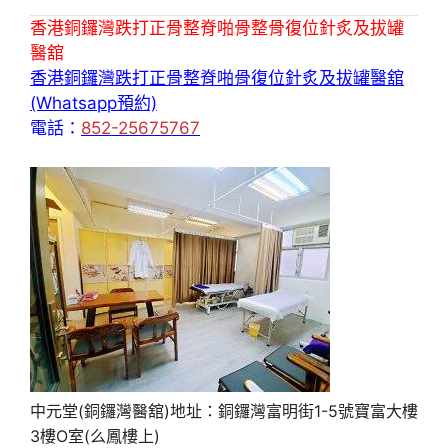
香港銅鑼灣跌打正骨整脊啪骨整骨復位針炙及拔罐
醫舘
香港銅鑼灣跌打正骨整脊啪骨復位針炙及拔罐醫舘
(Whatsapp預約)
電話：
852-25675767
中元堂(銅鑼灣醫舘)地址：銅鑼灣富明街1-5號寶富大樓
3樓O室(么鳳樓上)