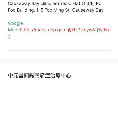
Causeway Bay clinic address: Flat O 3/F, Po
Foo Building, 1-5 Foo Ming St, Causeway Bay
Google
Map:
https://maps.app.goo.gl/HzPiknywAfj1yrNx
7
中元堂銅鑼灣痛症治療中心