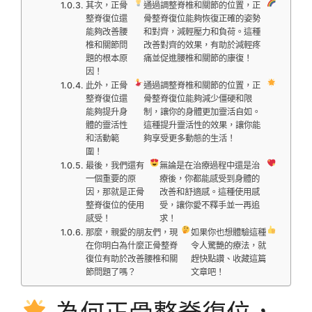
其次，正骨
通過調整脊椎和關節的位置，正
整脊復位還
骨整脊復位能夠恢復正確的姿勢
能夠改善腰
和對齊，減輕壓力和負荷。這種
椎和關節問
改善對齊的效果，有助於減輕疼
題的根本原
痛並促進腰椎和關節的康復！
因！
此外，正骨
通過調整脊椎和關節的位置，正
整脊復位還
骨整脊復位能夠減少僵硬和限
能夠提升身
制，讓你的身體更加靈活自如。
體的靈活性
這種提升靈活性的效果，讓你能
和活動範
夠享受更多動態的生活！
圍！
最後，我們還有
無論是在治療過程中還是治
一個重要的原
療後，你都能感受到身體的
因，那就是正骨
改善和舒適感。這種使用感
整脊復位的使用
受，讓你愛不釋手並一再追
感受！
求！
那麼，親愛的朋友們，現
如果你也想體驗這種
在你明白為什麼正骨整脊
令人驚艷的療法，就
復位有助於改善腰椎和關
趕快點讚、收藏這篇
節問題了嗎？
文章吧！