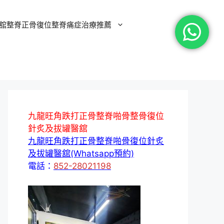
舘整脊正骨復位整脊痛症治療推薦
九龍旺角跌打正骨整脊啪骨整骨復位
針炙及拔罐醫舘
九龍旺角跌打正骨整脊啪骨復位針炙
及拔罐醫舘(Whatsapp預約)
電話：
852-28021198