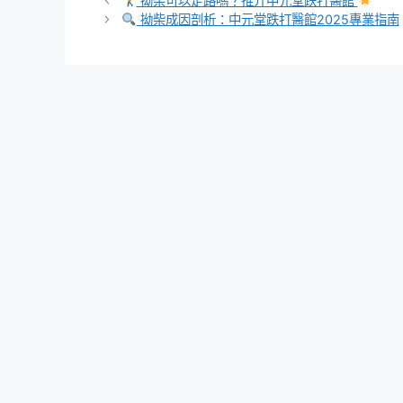
拗柴可以走路嗎？推介中元堂跌打醫館
拗柴成因剖析：中元堂跌打醫館2025專業指南