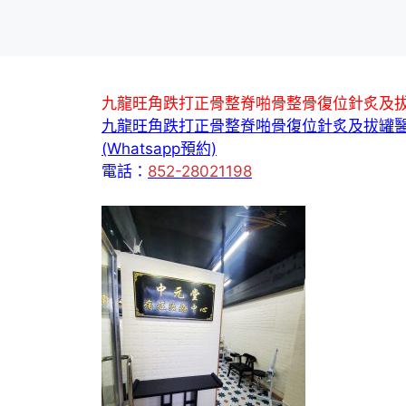
九龍旺角跌打正骨整脊啪骨整骨復位針炙及
九龍旺角跌打正骨整脊啪骨復位針炙及拔罐
(Whatsapp預約)
電話：
852-28021198