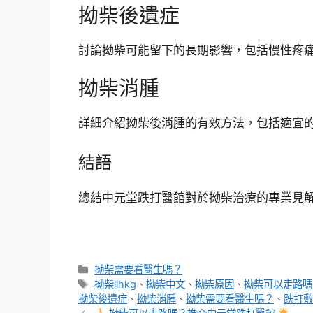
拗柴後遺症
討論拗柴可能留下的長期影響，包括慢性疼
拗柴消腫
詳細介紹拗柴後消腫的有效方法，包括適宜
結語
總結中元堂跌打醫館對於拗柴治療的專業見
分
拗柴需要看醫生嗎？
類
標
拗柴lihkg
、
拗柴中文
、
拗柴原因
、
拗柴可以走路嗎
籤
拗柴後遺症
、
拗柴消腫
、
拗柴需要看醫生嗎？
、
跌打敷