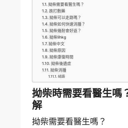
拗柴需要看醫生嗎？
跌打敷藥
拗柴可以走路嗎？
拗柴如何快速消腫？
拗柴幾耐會好返？
拗柴lihkg
拗柴中文
拗柴原因
拗柴康復時間
拗柴後遺症
拗柴消腫
結語
拗柴時需要看醫生嗎
解
拗柴需要看醫生嗎？