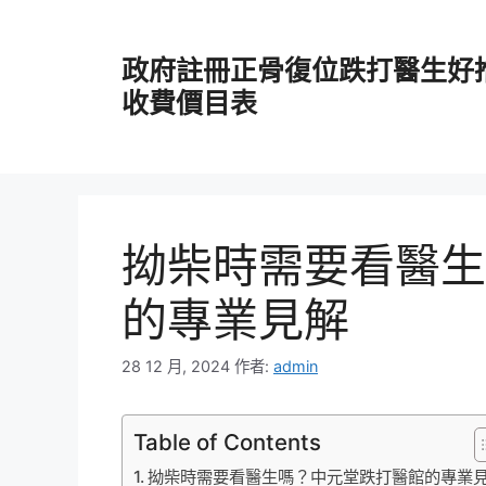
跳
至
政府註冊正骨復位跌打醫生好
主
要
收費價目表
內
容
拗柴時需要看醫生
的專業見解
28 12 月, 2024
作者:
admin
Table of Contents
拗柴時需要看醫生嗎？中元堂跌打醫館的專業