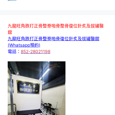
九龍旺角跌打正骨整脊啪骨整骨復位針炙及拔罐醫
舘
九龍旺角跌打正骨整脊啪骨復位針炙及拔罐醫舘
(Whatsapp預約)
電話：
852-28021198