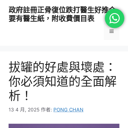
跳
政府註冊正骨復位跌打醫生好推介
至
要有醫生紙，附收費價目表
主
要
選
內
容
單
拔罐的好處與壞處：
你必須知道的全面解
析！
13 4 月, 2025
作者:
PONG CHAN