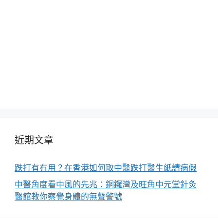
近期文章
跌打有冇用？在香港如何取中醫跌打醫生紙請病假
中醫角度看中風的先兆：銅鑼灣及旺角中元堂針灸
醫館教你察覺身體的無聲警號