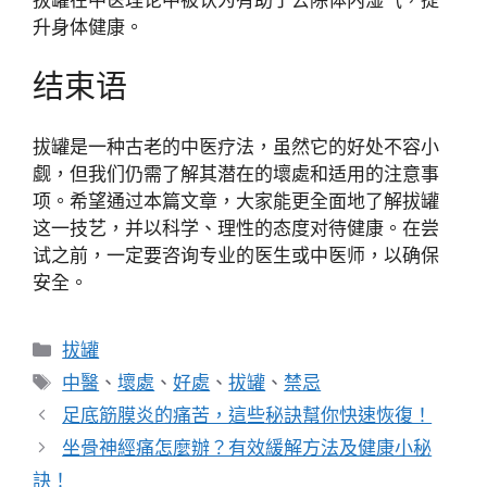
升身体健康。
结束语
拔罐是一种古老的中医疗法，虽然它的好处不容小
觑，但我们仍需了解其潜在的壞處和适用的注意事
项。希望通过本篇文章，大家能更全面地了解拔罐
这一技艺，并以科学、理性的态度对待健康。在尝
试之前，一定要咨询专业的医生或中医师，以确保
安全。
分
拔罐
類
標
中醫
、
壞處
、
好處
、
拔罐
、
禁忌
籤
足底筋膜炎的痛苦，這些秘訣幫你快速恢復！
坐骨神經痛怎麼辦？有效緩解方法及健康小秘
訣！