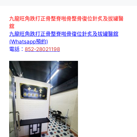
九龍旺角跌打正骨整脊啪骨整骨復位針炙及拔罐醫
舘
九龍旺角跌打正骨整脊啪骨復位針炙及拔罐醫舘
(Whatsapp預約)
電話：
852-28021198