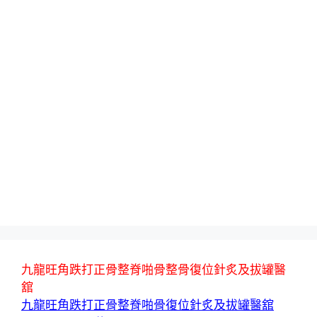
九龍旺角跌打正骨整脊啪骨整骨復位針炙及拔罐醫
舘
九龍旺角跌打正骨整脊啪骨復位針炙及拔罐醫舘