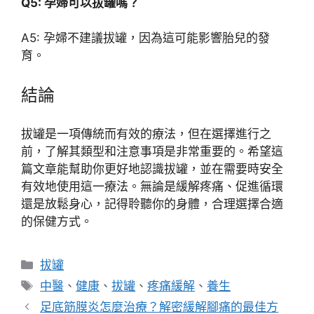
Q5: 孕婦可以拔罐嗎？
A5: 孕婦不建議拔罐，因為這可能影響胎兒的發
育。
結論
拔罐是一項傳統而有效的療法，但在選擇進行之
前，了解其類型和注意事項是非常重要的。希望這
篇文章能幫助你更好地認識拔罐，並在需要時安全
有效地使用這一療法。無論是緩解疼痛、促進循環
還是放鬆身心，記得聆聽你的身體，合理選擇合適
的保健方式。
分
拔罐
類
標
中醫
、
健康
、
拔罐
、
疼痛緩解
、
養生
籤
足底筋膜炎怎麼治療？解密緩解腳痛的最佳方