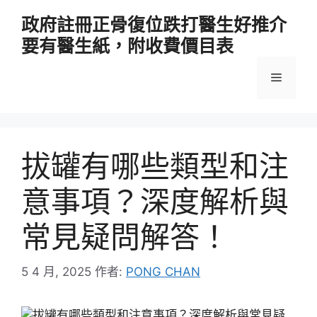
跳
政府註冊正骨復位跌打醫生好推介
至
要有醫生紙，附收費價目表
主
要
選
內
容
單
拔罐有哪些類型和注
意事項？深度解析與
常見疑問解答！
5 4 月, 2025
作者:
PONG CHAN