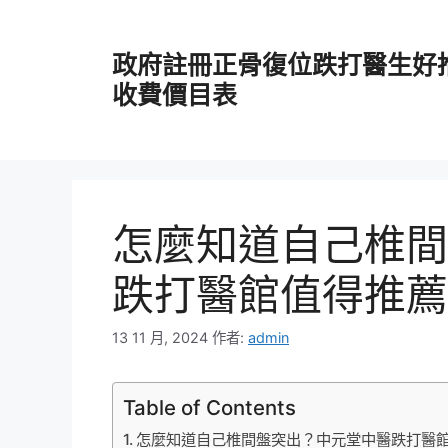
跳
至
政府註冊正骨復位跌打醫生好
主
要
收費價目表
內
容
怎麼知道自己椎間
跌打醫館值得推薦
13 11 月, 2024
作者:
admin
Table of Contents
怎麼知道自己椎間盤突出？中元堂中醫跌打醫