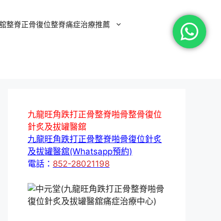
舘整脊正骨復位整脊痛症治療推薦
九龍旺角跌打正骨整脊啪骨整骨復位
針炙及拔罐醫舘
九龍旺角跌打正骨整脊啪骨復位針炙
及拔罐醫舘(Whatsapp預約)
電話：
852-28021198