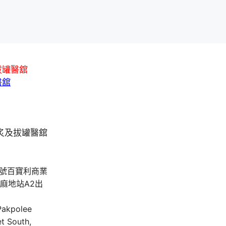
拔罐醫舘
醫舘
A號百寶利商業
油麻地站A2出
 Pakpolee
t South,