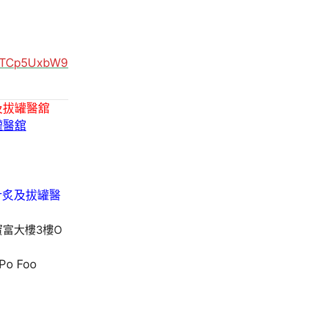
MUTCp5UxbW9
及拔罐醫舘
罐醫舘
寶富大樓3樓O
 Po Foo