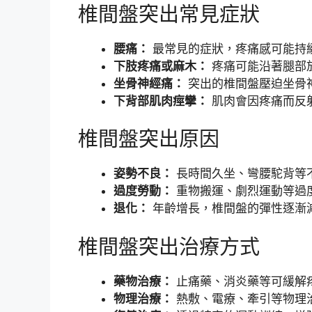
椎間盤突出常見症狀
腰痛：
最常見的症狀，疼痛感可能持
下肢疼痛或麻木：
疼痛可能沿著腿部
坐骨神經痛：
突出的椎間盤壓迫坐骨
下背部肌肉痙攣：
肌肉會因疼痛而反
椎間盤突出原因
姿勢不良：
長時間久坐、彎腰駝背等
過度勞動：
重物搬運、劇烈運動等過
退化：
年齡增長，椎間盤的彈性逐漸
椎間盤突出治療方式
藥物治療：
止痛藥、消炎藥等可緩解
物理治療：
熱敷、電療、牽引等物理