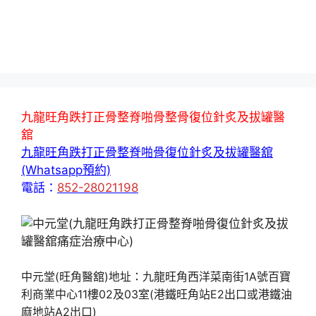
九龍旺角跌打正骨整脊啪骨整骨復位針炙及拔罐醫
舘
九龍旺角跌打正骨整脊啪骨復位針炙及拔罐醫舘
(Whatsapp預約)
電話：
852-28021198
中元堂(旺角醫舘)地址：九龍旺角西洋菜南街1A號百寶
利商業中心11樓02及03室(港鐵旺角站E2出口或港鐵油
麻地站A2出口)