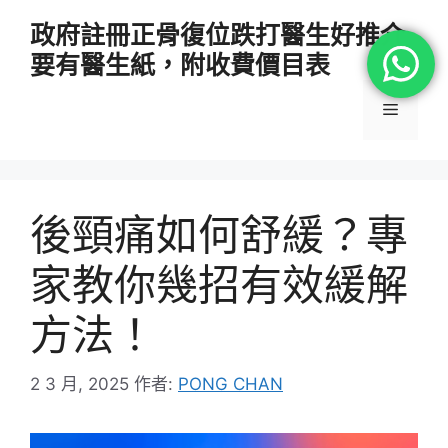
跳
政府註冊正骨復位跌打醫生好推介
至
要有醫生紙，附收費價目表
主
要
選
內
容
單
後頸痛如何舒緩？專
家教你幾招有效緩解
方法！
2 3 月, 2025
作者:
PONG CHAN