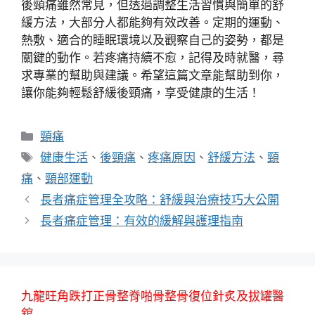
後頸痛雖然常見，但透過調整生活習慣與簡單的舒
緩方法，大部分人都能夠有效改善。定期的運動、
熱敷、適合的睡眠環境以及觀察自己的姿勢，都是
關鍵的動作。若疼痛持續不愈，記得及時就醫，尋
求專業的幫助與建議。希望這篇文章能幫助到你，
讓你能夠輕鬆舒緩後頸痛，享受健康的生活！
分
頸痛
類
標
健康生活
、
後頸痛
、
疼痛原因
、
舒緩方法
、
頸
籤
痛
、
頸部運動
長者痛症管理全攻略：舒緩與治療技巧大公開
長者痛症管理：有效的緩解與護理指南
九龍旺角跌打正骨整脊啪骨整骨復位針炙及拔罐醫
舘