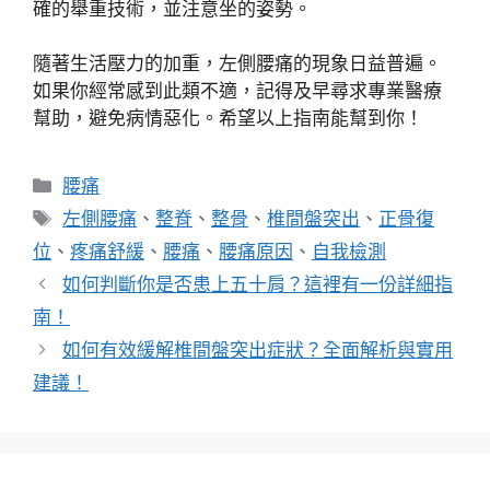
確的舉重技術，並注意坐的姿勢。
隨著生活壓力的加重，左側腰痛的現象日益普遍。
如果你經常感到此類不適，記得及早尋求專業醫療
幫助，避免病情惡化。希望以上指南能幫到你！
分
腰痛
類
標
左側腰痛
、
整脊
、
整骨
、
椎間盤突出
、
正骨復
籤
位
、
疼痛舒緩
、
腰痛
、
腰痛原因
、
自我檢測
如何判斷你是否患上五十肩？這裡有一份詳細指
南！
如何有效緩解椎間盤突出症狀？全面解析與實用
建議！