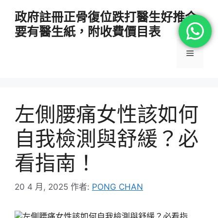
跳
政府註冊正骨復位跌打醫生好推介
至
要有醫生紙，附收費價目表
主
要
選
內
容
單
左側腰痛女性該如何
自我檢測與舒緩？必
看指南！
20 4 月, 2025
作者:
PONG CHAN