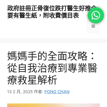
跳
政府註冊正骨復位跌打醫生好推介
至
要有醫生紙，附收費價目表
主
要
選
內
容
單
媽媽手的全面攻略：
從自我治療到專業醫
療救星解析
13 2 月, 2025
作者:
PONG CHAN