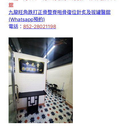
舘
九龍旺角跌打正骨整脊啪骨復位針炙及拔罐醫舘
(Whatsapp預約)
電話：
852-28021198