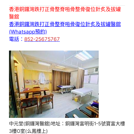
香港銅鑼灣跌打正骨整脊啪骨整骨復位針炙及拔罐
醫舘
香港銅鑼灣跌打正骨整脊啪骨復位針炙及拔罐醫舘
(Whatsapp預約)
電話：
852-25675767
中元堂(銅鑼灣醫舘)地址：銅鑼灣富明街1-5號寶富大樓
3樓O室(么鳳樓上)