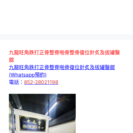
九龍旺角跌打正骨整脊啪骨整骨復位針炙及拔罐醫
舘
九龍旺角跌打正骨整脊啪骨復位針炙及拔罐醫舘
(Whatsapp預約)
電話：
852-28021198