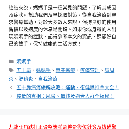
總結來說，媽媽手是一種常見的問題，了解其成因
及症狀可幫助我們及早採取對策。從自我治療到尋
求醫療幫助，對於大多數人來說，保持良好的使用
習慣以及適度的休息是關鍵。如果你或身邊的人出
現媽媽手的症狀，記得參考本文的資訊，照顧好自
己的雙手，保持健康的生活方式！
分
媽媽手
類
標
五十肩
、
媽媽手
、
專業醫療
、
疼痛管理
、
肩周
籤
炎
、
腱鞘炎
、
自我治療
五十肩痛疼緩解攻略：運動、復健與推拿大全！
整骨的真相：風險、價錢及適合人群全揭秘！
九龍旺角跌打正骨整脊啪骨整骨復位針炙及拔罐醫