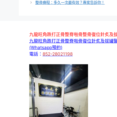
整骨療程：多久一次最有效？專家告訴你！
九龍旺角跌打正骨整脊啪骨整骨復位針炙及
九龍旺角跌打正骨整脊啪骨復位針炙及拔罐
(Whatsapp預約)
電話：
852-28021198