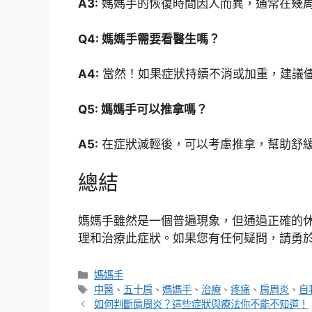
A3:
媽媽手的恢復時間因人而異，通常在幾
Q4: 媽媽手需要看醫生嗎？
A4:
當然！如果症狀持續不消或加重，建議
Q5: 媽媽手可以推拿嗎？
A5:
在症狀減輕後，可以考慮推拿，幫助舒
總結
媽媽手雖然是一個普遍現象，但通過正確的
理和治療此症狀。如果您有任何疑問，請勇
分
媽媽手
類
標
中醫
、
五十肩
、
媽媽手
、
治療
、
疼痛
、
肩周炎
、
自
籤
如何判斷肩周炎？這些症狀與療法你不能不知道！