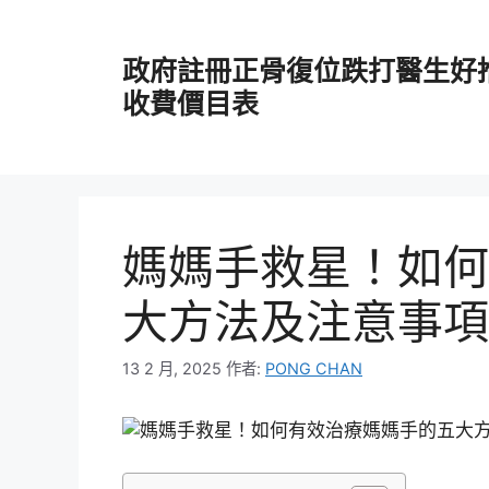
跳
至
政府註冊正骨復位跌打醫生好
主
要
收費價目表
內
容
媽媽手救星！如何
大方法及注意事項
13 2 月, 2025
作者:
PONG CHAN