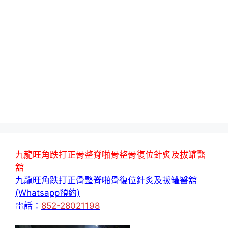
九龍旺角跌打正骨整脊啪骨整骨復位針炙及拔罐醫
舘
九龍旺角跌打正骨整脊啪骨復位針炙及拔罐醫舘
(Whatsapp預約)
電話：
852-28021198