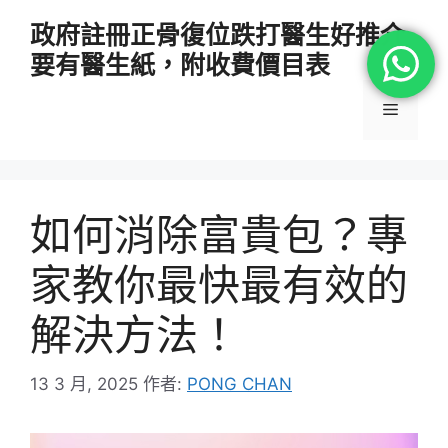
跳
政府註冊正骨復位跌打醫生好推介
至
要有醫生紙，附收費價目表
主
要
選
內
容
單
如何消除富貴包？專
家教你最快最有效的
解決方法！
13 3 月, 2025
作者:
PONG CHAN