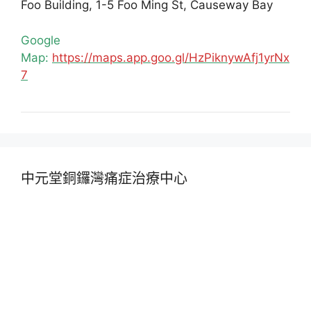
Foo Building, 1-5 Foo Ming St, Causeway Bay
Google
Map:
https://maps.app.goo.gl/HzPiknywAfj1yrNx
7
中元堂銅鑼灣痛症治療中心