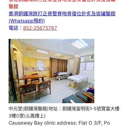
醫舘
香港銅鑼灣跌打正骨整脊啪骨復位針炙及拔罐醫舘
(Whatsapp預約)
電話：
852-25675767
中元堂(銅鑼灣醫舘)地址：銅鑼灣富明街1-5號寶富大樓
3樓O室(么鳳樓上)
Causeway Bay clinic address: Flat O 3/F, Po