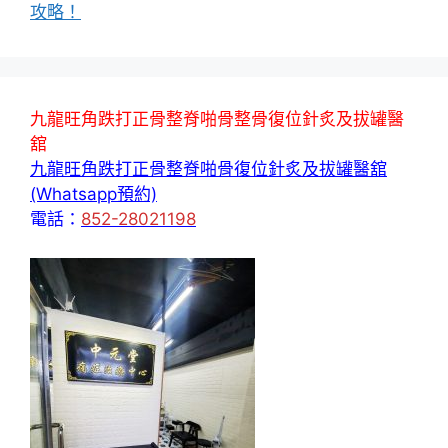
攻略！
九龍旺角跌打正骨整脊啪骨整骨復位針炙及拔罐醫
舘
九龍旺角跌打正骨整脊啪骨復位針炙及拔罐醫舘
(Whatsapp預約)
電話：
852-28021198