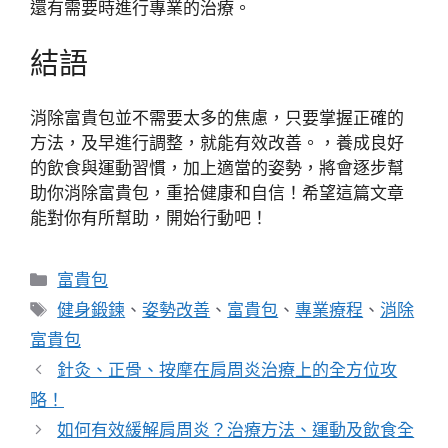
還有需要時進行專業的治療。
結語
消除富貴包並不需要太多的焦慮，只要掌握正確的
方法，及早進行調整，就能有效改善。，養成良好
的飲食與運動習慣，加上適當的姿勢，將會逐步幫
助你消除富貴包，重拾健康和自信！希望這篇文章
能對你有所幫助，開始行動吧！
分
富貴包
類
標
健身鍛鍊
、
姿勢改善
、
富貴包
、
專業療程
、
消除
籤
富貴包
針灸、正骨、按摩在肩周炎治療上的全方位攻
略！
如何有效緩解肩周炎？治療方法、運動及飲食全