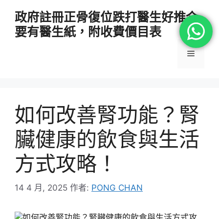
跳
政府註冊正骨復位跌打醫生好推介
至
要有醫生紙，附收費價目表
主
要
選
內
容
單
如何改善腎功能？腎
臟健康的飲食與生活
方式攻略！
14 4 月, 2025
作者:
PONG CHAN