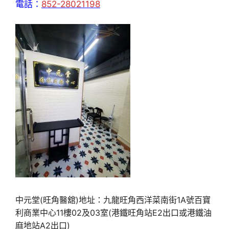
電話：
852-28021198
中元堂(旺角醫舘)地址：九龍旺角西洋菜南街1A號百寶
利商業中心11樓02及03室(港鐵旺角站E2出口或港鐵油
麻地站A2出口)