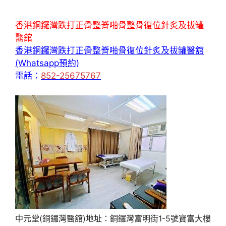
香港銅鑼灣跌打正骨整脊啪骨整骨復位針炙及拔罐
醫舘
香港銅鑼灣跌打正骨整脊啪骨復位針炙及拔罐醫舘
(Whatsapp預約)
電話：
852-25675767
中元堂(銅鑼灣醫舘)地址：銅鑼灣富明街1-5號寶富大樓