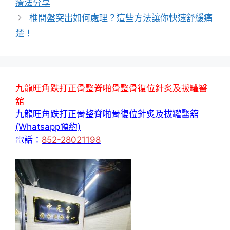
療法分享
椎間盤突出如何處理？這些方法讓你快速舒緩痛
楚！
九龍旺角跌打正骨整脊啪骨整骨復位針炙及拔罐醫
舘
九龍旺角跌打正骨整脊啪骨復位針炙及拔罐醫舘
(Whatsapp預約)
電話：
852-28021198