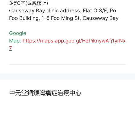
3樓O室(么鳳樓上)
Causeway Bay clinic address: Flat O 3/F, Po
Foo Building, 1-5 Foo Ming St, Causeway Bay
Google
Map:
https://maps.app.goo.gl/HzPiknywAfj1yrNx
7
中元堂銅鑼灣痛症治療中心