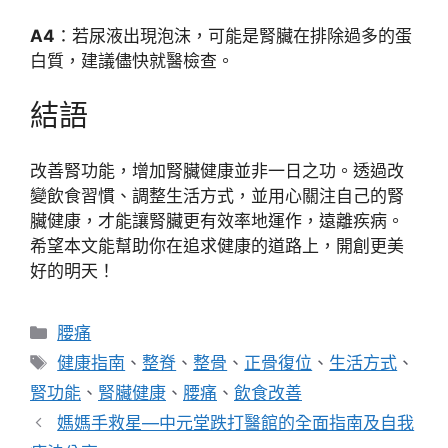
A4
：若尿液出現泡沫，可能是腎臟在排除過多的蛋
白質，建議儘快就醫檢查。
結語
改善腎功能，增加腎臟健康並非一日之功。透過改
變飲食習慣、調整生活方式，並用心關注自己的腎
臟健康，才能讓腎臟更有效率地運作，遠離疾病。
希望本文能幫助你在追求健康的道路上，開創更美
好的明天！
分
腰痛
類
標
健康指南
、
整脊
、
整骨
、
正骨復位
、
生活方式
、
籤
腎功能
、
腎臟健康
、
腰痛
、
飲食改善
媽媽手救星—中元堂跌打醫館的全面指南及自我