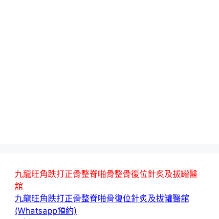
九龍旺角跌打正骨整脊啪骨整骨復位針炙及拔罐醫
舘
九龍旺角跌打正骨整脊啪骨復位針炙及拔罐醫舘
(Whatsapp預約)