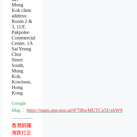
Mong
Kok clinic
address:
Room 2 &
3, 11/F,
Pakpolee
Commercial
Centre, 1A
Sai Yeung
Choi
Street
South,
Mong
Kok,
Kowloon,
Hong
Kong
Google
Map：
https://maps.app.goo.gl/rF7jBwMUTCp5UxbW9
香港銅鑼
灣跌打正