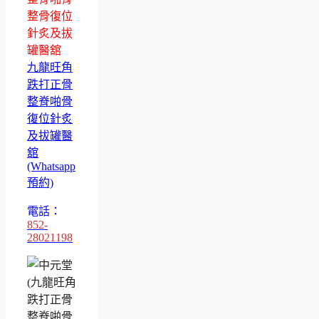
整骨復位
針炙及拔
罐醫舘
九龍旺角
跌打正骨
整脊啪骨
復位針炙
及拔罐醫
舘
(Whatsapp
預約)
電話：
852-
28021198