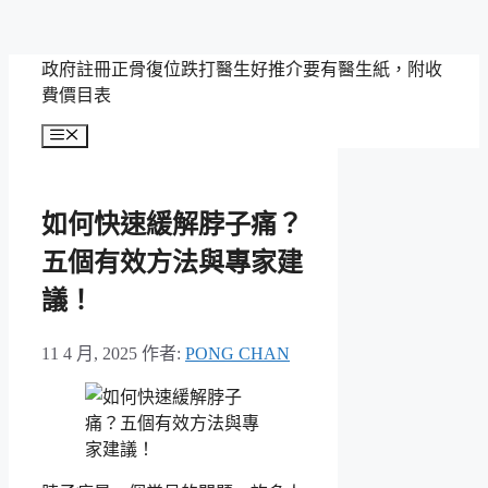
跳
政府註冊正骨復位跌打醫生好推介要有醫生紙，附收
至
費價目表
主
選
要
單
內
容
如何快速緩解脖子痛？
五個有效方法與專家建
議！
11 4 月, 2025
作者:
PONG CHAN