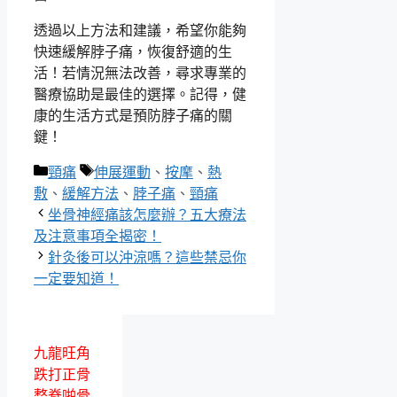
透過以上方法和建議，希望你能夠
快速緩解脖子痛，恢復舒適的生
活！若情況無法改善，尋求專業的
醫療協助是最佳的選擇。記得，健
康的生活方式是預防脖子痛的關
鍵！
分
標
頸痛
伸展運動
、
按摩
、
熱
類
籤
敷
、
緩解方法
、
脖子痛
、
頸痛
坐骨神經痛該怎麼辦？五大療法
及注意事項全揭密！
針灸後可以沖涼嗎？這些禁忌你
一定要知道！
九龍旺角
跌打正骨
整脊啪骨