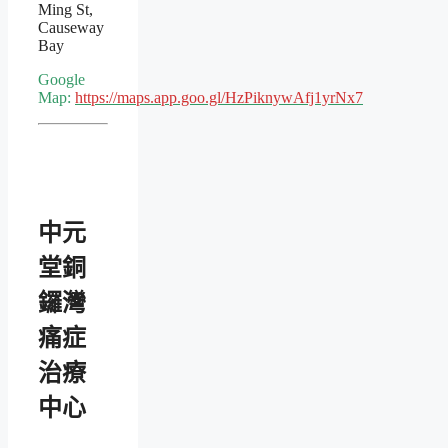
Ming St,
Causeway
Bay
Google
Map:
https://maps.app.goo.gl/HzPiknywAfj1yrNx7
中元
堂銅
鑼灣
痛症
治療
中心