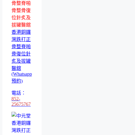
骨整脊啪
骨整骨復
位針炙及
拔罐醫舘
香港銅鑼
灣跌打正
骨整脊啪
骨復位針
炙及拔罐
醫舘
(Whatsapp
預約)
電話：
852-
25675767