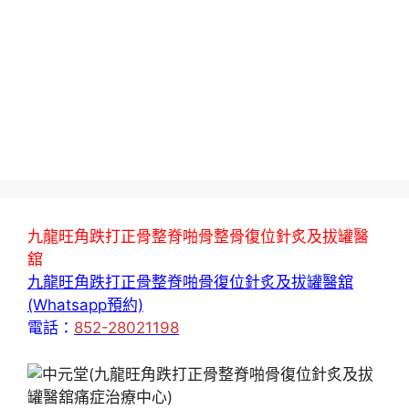
九龍旺角跌打正骨整脊啪骨整骨復位針炙及拔罐醫
舘
九龍旺角跌打正骨整脊啪骨復位針炙及拔罐醫舘
(Whatsapp預約)
電話：
852-28021198