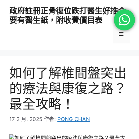
跳
政府註冊正骨復位跌打醫生好推介
至
要有醫生紙，附收費價目表
主
要
選
內
容
單
如何了解椎間盤突出
的療法與康復之路？
最全攻略！
17 2 月, 2025
作者:
PONG CHAN