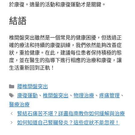
於康復。適量的活動和康復運動才是關鍵。
結語
椎間盤突出雖然是一個常見的健康困擾，但透過正
確的療法和持續的康復訓練，我們依然能夠改善症
狀，重拾健康。在此，建議每位患者保持積極的態
度，並在醫生的指導下進行相應的治療和康復，讓
生活重新回到正軌！
分
腰椎間盤突出
類
標
康復運動
、
椎間盤突出
、
物理治療
、
疼痛管理
、
籤
醫療治療
腎結石痛苦不堪？詳盡指南教你如何緩解與治療
如何知道自己腎臟發炎？這些症狀不能忽視！