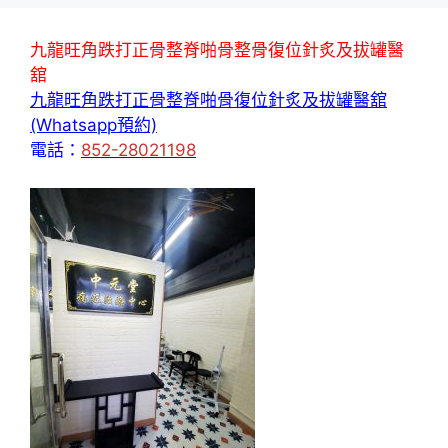
九龍旺角跌打正骨整脊啪骨整骨復位針炙及拔罐醫
舘
九龍旺角跌打正骨整脊啪骨復位針炙及拔罐醫舘
(Whatsapp預約)
電話：
852-28021198