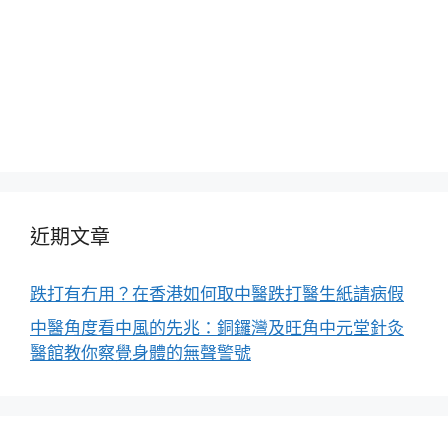
近期文章
跌打有冇用？在香港如何取中醫跌打醫生紙請病假
中醫角度看中風的先兆：銅鑼灣及旺角中元堂針灸
醫館教你察覺身體的無聲警號