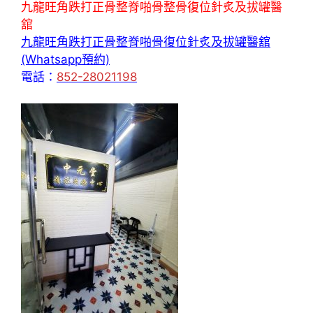
九龍旺角跌打正骨整脊啪骨整骨復位針炙及拔罐醫
舘
九龍旺角跌打正骨整脊啪骨復位針炙及拔罐醫舘
(Whatsapp預約)
電話：
852-28021198