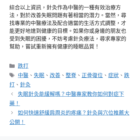
綜合以上資訊，針灸作為中醫的一種有效治療方
法，對於改善失眠問題有著相當的潛力。當然，尋
找專業的中醫療法及配合適當的生活方式調整，才
能更好地達到健康的目標。如果你或身邊的朋友也
受到失眠的困擾，不妨考慮針灸療法，尋求專家的
幫助，嘗試重新擁有健康的睡眠品質！
分
跌打
類
標
中醫
、
失眠
、
改善
、
整脊
、
正骨復位
、
症狀
、
跌
籤
打
、
針灸
失眠針灸能緩解嗎？中醫專家教你如何對症下
藥！
如何快速舒緩肩周炎的疼痛？針灸與穴位推薦大
公開！