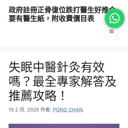
跳
政府註冊正骨復位跌打醫生好推介
至
要有醫生紙，附收費價目表
主
要
選
內
容
單
失眠中醫針灸有效
嗎？最全專家解答及
推薦攻略！
15 2 月, 2025
作者:
PONG CHAN