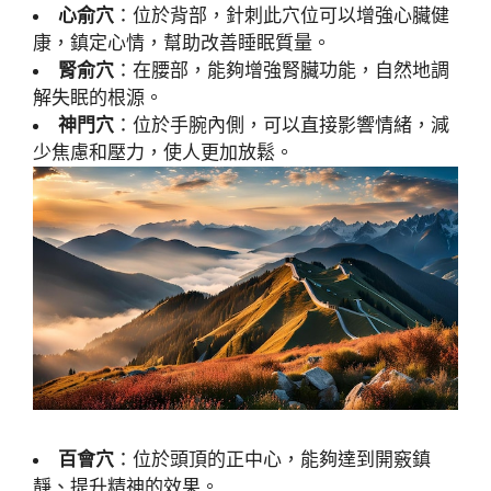
心俞穴
：位於背部，針刺此穴位可以增強心臟健
康，鎮定心情，幫助改善睡眠質量。
腎俞穴
：在腰部，能夠增強腎臟功能，自然地調
解失眠的根源。
神門穴
：位於手腕內側，可以直接影響情緒，減
少焦慮和壓力，使人更加放鬆。
百會穴
：位於頭頂的正中心，能夠達到開竅鎮
靜、提升精神的效果。