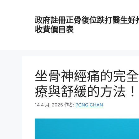
跳
至
政府註冊正骨復位跌打醫生好
主
要
收費價目表
內
容
坐骨神經痛的完全
療與舒緩的方法！
14 4 月, 2025
作者:
PONG CHAN