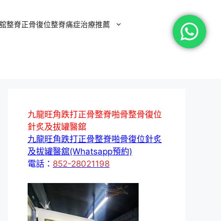
舘整脊正骨復位整脊痛症治療推薦
九龍旺角跌打正骨整脊啪骨整骨復位
針炙及拔罐醫舘
九龍旺角跌打正骨整脊啪骨復位針炙
及拔罐醫舘(Whatsapp預約)
電話：
852-28021198