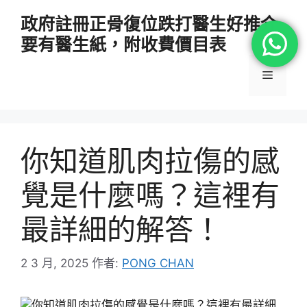
跳
政府註冊正骨復位跌打醫生好推介
至
要有醫生紙，附收費價目表
主
要
選
內
容
單
你知道肌肉拉傷的感
覺是什麼嗎？這裡有
最詳細的解答！
2 3 月, 2025
作者:
PONG CHAN