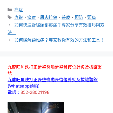
分
痛症
類
標
恢復
、
痛症
、
肌肉拉傷
、
醫療
、
預防
、
頸痛
籤
如何快速舒緩頸部疼痛？專家分享有效技巧與方
法！
如何緩解頸椎痛？專家教你有效的方法和工具！
九龍旺角跌打正骨整脊啪骨整骨復位針炙及拔罐醫
舘
九龍旺角跌打正骨整脊啪骨復位針炙及拔罐醫舘
(Whatsapp預約)
電話：
852-28021198