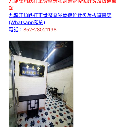
九龍旺角跌打正骨整脊啪骨整骨復位針炙及拔罐醫
舘
九龍旺角跌打正骨整脊啪骨復位針炙及拔罐醫舘
(Whatsapp預約)
電話：
852-28021198