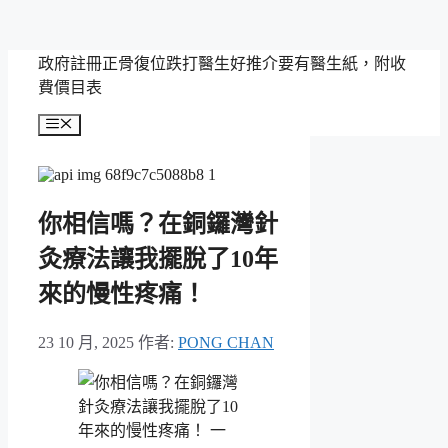
跳
政府註冊正骨復位跌打醫生好推介要有醫生紙，附收
至
費價目表
主
選
要
單
內
容
你相信嗎？在銅鑼灣針
灸療法讓我擺脫了10年
來的慢性疼痛！
23 10 月, 2025
作者:
PONG CHAN