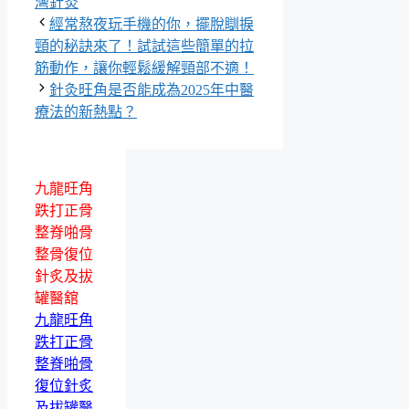
灣針灸
經常熬夜玩手機的你，擺脫瞓捩
頸的秘訣來了！試試這些簡單的拉
筋動作，讓你輕鬆緩解頸部不適！
針灸旺角是否能成為2025年中醫
療法的新熱點？
九龍旺角
跌打正骨
整脊啪骨
整骨復位
針炙及拔
罐醫舘
九龍旺角
跌打正骨
整脊啪骨
復位針炙
及拔罐醫