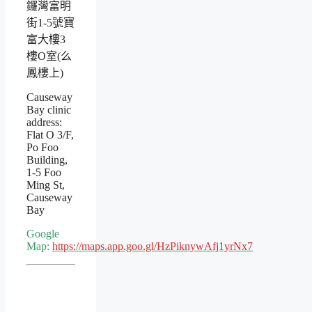
鑼灣富明
街1-5號寶
富大樓3
樓O室(么
鳳樓上)
Causeway
Bay clinic
address:
Flat O 3/F,
Po Foo
Building,
1-5 Foo
Ming St,
Causeway
Bay
Google
Map:
https://maps.app.goo.gl/HzPiknywAfj1yrNx7