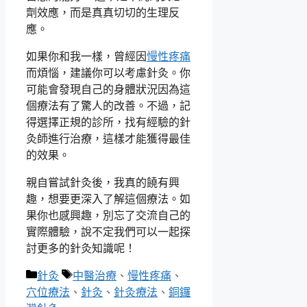
劑效應，而是真真切切的生理反
應。
如果你和我一樣，曾經因
慢性疼痛
而煩惱，建議你可以考慮針灸。你
可能會發現自己的身體狀況因為這
個療法有了驚人的改善。不過，記
得選擇正規的診所，找有經驗的針
灸師進行治療，這樣才能獲得最佳
的效果。
親自嘗試針灸後，我真的饒有興
趣，想要更深入了解這個療法。如
果你也感興趣，別忘了交流自己的
實際體驗，說不定我們可以一起探
討更多的針灸知識呢！
分
標
針灸
中醫治療
、
慢性疼痛
、
類
籤
穴位療法
、
針灸
、
針灸療法
、
銅鑼