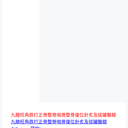
九龍旺角跌打正骨整脊啪骨整骨復位針炙及拔罐醫舘
九龍旺角跌打正骨整脊啪骨復位針炙及拔罐醫舘