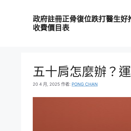
跳
至
政府註冊正骨復位跌打醫生好
主
要
收費價目表
內
容
五十肩怎麼辦？運
20 4 月, 2025
作者:
PONG CHAN