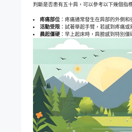
判斷是否患有五十肩，可以參考以下幾個指
疼痛部位
：疼痛通常發生在肩部的外側和
活動受限
：試著舉起手臂，若感到疼痛或
晨起僵硬
：早上起床時，肩膀感到特別僵