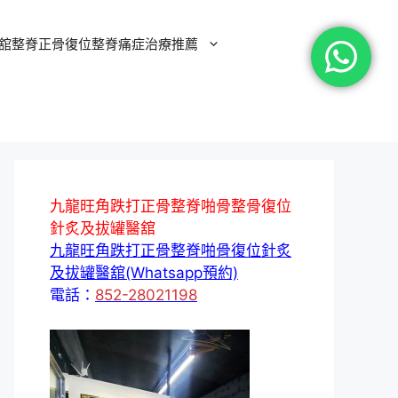
舘整脊正骨復位整脊痛症治療推薦
九龍旺角跌打正骨整脊啪骨整骨復位
針炙及拔罐醫舘
九龍旺角跌打正骨整脊啪骨復位針炙
及拔罐醫舘(Whatsapp預約)
電話：
852-28021198