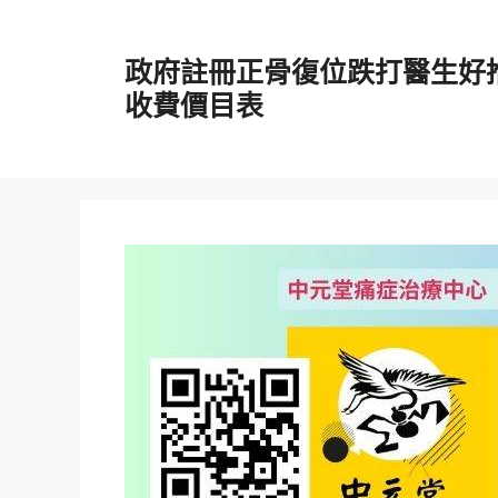
跳
至
政府註冊正骨復位跌打醫生好
主
要
收費價目表
內
容