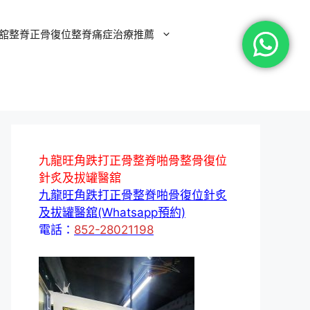
舘整脊正骨復位整脊痛症治療推薦
九龍旺角跌打正骨整脊啪骨整骨復位
針炙及拔罐醫舘
九龍旺角跌打正骨整脊啪骨復位針炙
及拔罐醫舘(Whatsapp預約)
電話：
852-28021198