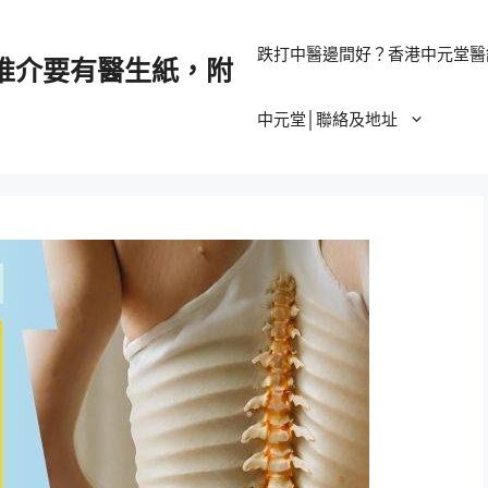
跌打中醫邊間好？香港中元堂醫
推介要有醫生紙，附
中元堂│聯絡及地址