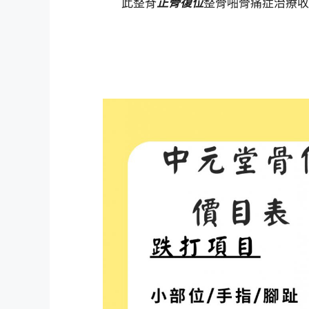
此整脊
正骨復位
整骨啪骨痛症治療收