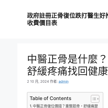
跳
至
政府註冊正骨復位跌打醫生好
主
要
收費價目表
內
容
中醫正骨是什麼？
舒緩疼痛找回健康
2 10 月, 2024
作者:
admin
Table of Contents
中醫正骨復位價錢？重整筋骨，舒緩痛楚