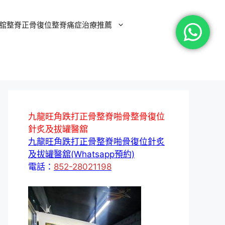
舘整脊正骨復位整脊痛症治療推薦
九龍旺角跌打正骨整脊啪骨整骨復位
針炙及拔罐醫舘
九龍旺角跌打正骨整脊啪骨復位針炙
及拔罐醫舘(Whatsapp預約)
電話：
852-28021198