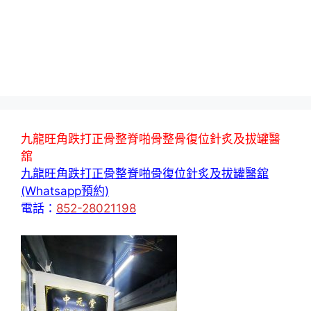
九龍旺角跌打正骨整脊啪骨整骨復位針炙及拔罐醫
舘
九龍旺角跌打正骨整脊啪骨復位針炙及拔罐醫舘
(Whatsapp預約)
電話：
852-28021198