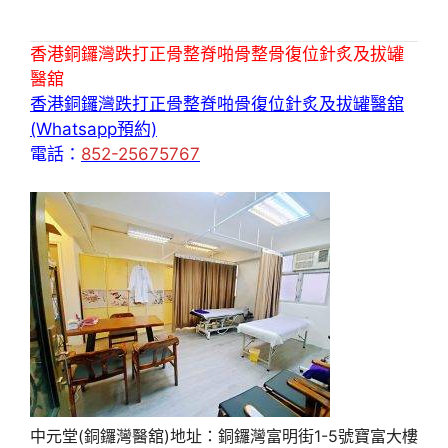
香港銅鑼灣跌打正骨整脊啪骨整骨復位針炙及拔罐
醫舘
香港銅鑼灣跌打正骨整脊啪骨復位針炙及拔罐醫舘
(Whatsapp預約)
電話：
852-25675767
中元堂(銅鑼灣醫舘)地址：銅鑼灣富明街1-5號寶富大樓