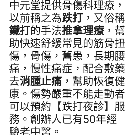
中元堂提供骨傷科理療，
以前稱之為
跌打
，又俗稱
鐵打
的手法
推拿理療
，幫
助快速舒緩常見的筋骨扭
傷，骨傷，舊患，長期腰
痛，慢性痛症，配合敷藥
去
消腫止痛
，幫助恢復健
康。傷勢嚴重不能走動者
可以預約【跌打夜診】服
務。創辦人已有50年經
驗老中醫。