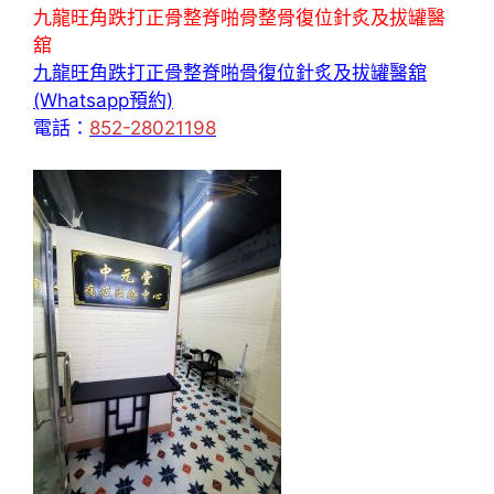
九龍旺角跌打正骨整脊啪骨整骨復位針炙及拔罐醫
舘
九龍旺角跌打正骨整脊啪骨復位針炙及拔罐醫舘
(Whatsapp預約)
電話：
852-28021198