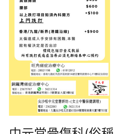
中元堂骨傷科(俗稱