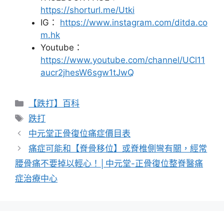
https://shorturl.me/Utki
IG：
https://www.instagram.com/ditda.co
m.hk
Youtube：
https://www.youtube.com/channel/UCl11
aucr2jhesW6sgw1tJwQ
分
【跌打】百科
類
標
跌打
籤
中元堂正骨復位痛症價目表
痛症可能和【脊骨移位】或脊椎側彎有關，經常
腰骨痛不要掉以輕心！│中元堂-正骨復位整脊醫痛
症治療中心