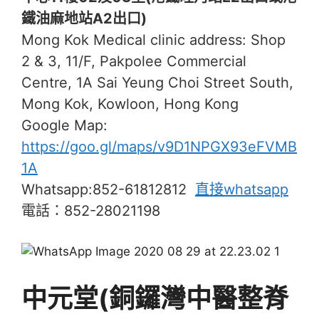
鐵油麻地站A2出口)
Mong Kok Medical clinic address: Shop
2 & 3, 11/F, Pakpolee Commercial
Centre, 1A Sai Yeung Choi Street South,
Mong Kok, Kowloon, Hong Kong
Google Map:
https://goo.gl/maps/v9D1NPGX93eFVMB
1A
Whatsapp:852-61812812
直接whatsapp
電話：852-28021198
中元堂(銅鑼灣中醫整脊