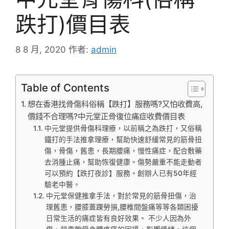
跌打)價目表
8 8 月, 2020
作者:
admin
Table of Contents
想在香港找骨傷科俗稱【跌打】服務嗎?又怕收費高,
價錢不合理嗎?中元堂正骨復位痛症收費價目表
中元堂提供骨傷科理療，以前稱之為跌打，又俗稱
鐵打的手法推拿理療，幫助快速舒緩常見的筋骨扭
傷，骨傷，舊患，長期腰痛，慢性痛症，配合敷藥
去消腫止痛，幫助恢復健康。傷勢嚴重不能走動者
可以預約【跌打夜診】服務。創辦人已有50年經
驗老中醫。
中元堂保健推拿手法，對於常見的筋骨扭傷，治
理舊患，腰膝蓋踝勞損,腰椎間盤痛等等各類困擾
日常生活的痛症皆有良好效果。 不少人因為外