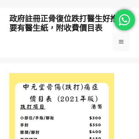
跳
政府註冊正骨復位跌打醫生好推介
至
要有醫生紙，附收費價目表
主
要
選
內
容
單